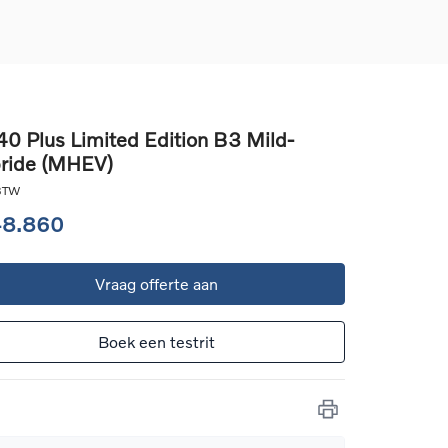
0 Plus Limited Edition B3 Mild-
ride (MHEV)
d
llingen
 BTW
uto
48.860
g
Vraag offerte aan
Boek een testrit