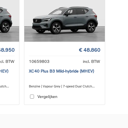
48.950
€ 48.860
ncl. BTW
10659803
incl. BTW
MHEV)
XC40 Plus B3 Mild-hybride (MHEV)
lutch
Benzine | Vapour Grey | 7-speed Dual Clutch
transmission
Vergelijken