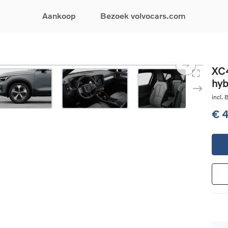
Aankoop
Bezoek volvocars.com
& Promoties
Zoeken op model
Financieren & Verzekeringen
Zoeken op voertuigcategorie
Service & Support
XC4
hyb
uw wagen samen
EX30
Financieren
Elektrische auto's
Boek een onderhou
ijke aanbiedingen
EX40
Verzekeringen
Plug-inhybride auto's
Onderhoud & herste
incl.
ificeerde
EC40
Mild hybrid auto's
Overname van uw a
€ 
ehandswagens
EX90
SUV
Volvo Support
& Bedrijfswagens
ES90
Break
Garantie
atic & Special sales
XC40
Sedan
24/7 Pechverhelpin
ale wagens
XC60
Crossover
Vind een verdeler
ische auto's
XC90
Contact
nhybride auto's
V60
Bekijk alle stockwagens