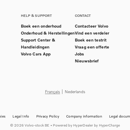
HELP & SUPPORT
CONTACT
Boek een onderhoud
Contacteer Volvo
Onderhoud & Herstellingen
Vind een verdeler
Support Center &
Boek een testrit
Handleidingen
Vraag een offerte
Volvo Cars App
Jobs
Nieuwsbrief
Français
Nederlands
ies
Legal Info
Privacy Policy
Company information
Legal docum
©
2026
Volvo-stock BE
• Powered by
HyperDealer
by HyperCharge