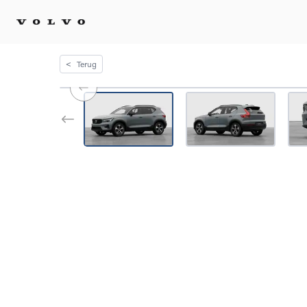
<
Terug
Kopen 
Stel 
Tijdel
Gecert
tweed
Fleet 
Diplom
Speci
Elektr
Plug-i