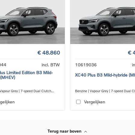
€ 48.860
€ 
044
incl. BTW
10619036
i
us Limited Edition B3 Mild-
XC40 Plus B3 Mild-hybride (
 (MHEV)
 Vapour Grey | 7-speed Dual Clutch
Benzine | Vapour Grey | 7-speed Dual C
ion
transmission
gelijken
Vergelijken
Terug naar boven