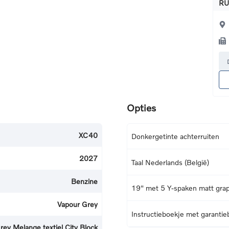
RU
Opties
XC40
Donkergetinte achterruiten
2027
Taal Nederlands (België)
Benzine
19" met 5 Y-spaken matt grap
Vapour Grey
Instructieboekje met garantie
rey Melange textiel City Block