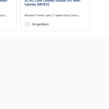
Mild-
XC40 Core Limited Edition B3 Mild-
hybride (MHEV)
utch
Benzine | Forest Lake | 7-speed Dual Clutch
transmission
Vergelijken