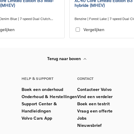
re Limited Edition B3 Mild-
XC40 Core Limited Edition B3 
 (MHEV)
hybride (MHEV)
 Denim Blue | 7-speed Dual Clutch
Benzine | Forest Lake | 7-speed Dual Cl
ion
transmission
gelijken
Vergelijken
Terug naar boven
HELP & SUPPORT
CONTACT
Boek een onderhoud
Contacteer Volvo
Onderhoud & Herstellingen
Vind een verdeler
Support Center &
Boek een testrit
Handleidingen
Vraag een offerte
Volvo Cars App
Jobs
Nieuwsbrief