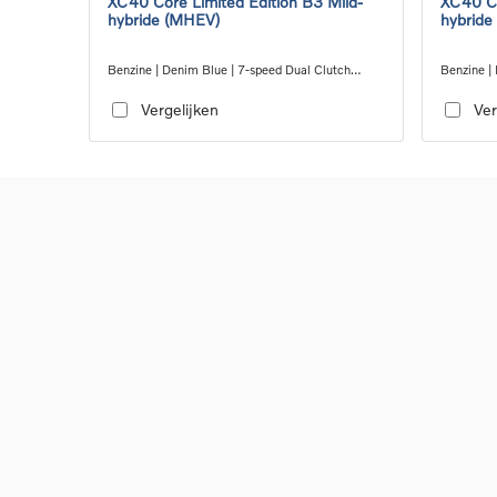
XC40 Core Limited Edition B3 Mild-
XC40 Co
hybride (MHEV)
hybride
Benzine | Denim Blue | 7-speed Dual Clutch
Benzine |
transmission
transmiss
Vergelijken
Ver