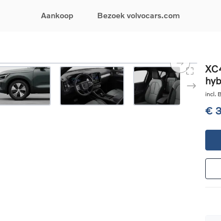
Aankoop
Bezoek volvocars.com
& Promoties
Zoeken op model
Financieren & Verzekeringen
Zoeken op voertuigcategorie
Service & Support
XC4
hyb
uw wagen samen
EX30
Financieren
Elektrische auto's
Boek een onderhou
ijke aanbiedingen
EX40
Verzekeringen
Plug-inhybride auto's
Onderhoud & herste
incl.
ificeerde
EC40
Mild hybrid auto's
Overname van uw a
€ 
ehandswagens
EX90
SUV
Volvo Support
& Bedrijfswagens
ES90
Break
Garantie
atic & Special sales
XC40
Sedan
24/7 Pechverhelpin
ale wagens
XC60
Crossover
Vind een verdeler
ische auto's
XC90
Contact
nhybride auto's
V60
Bekijk alle stockwagens