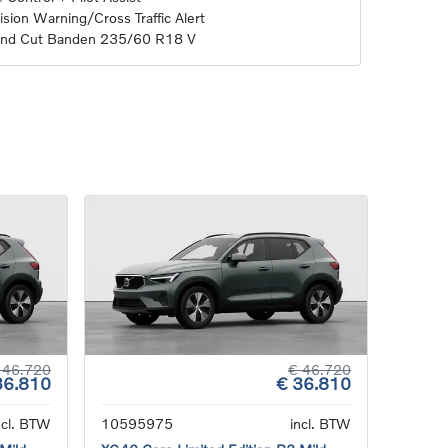
sion Warning/Cross Traffic Alert
mond Cut Banden 235/60 R18 V
 46.720
€ 46.720
36.810
€ 36.810
ncl. BTW
10595975
incl. BTW