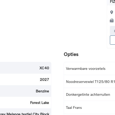
FI
Opties
XC40
Verwarmbare voorzetels
2027
Noodreservewiel T125/80 R
Benzine
Donkergetinte achterruiten
Forest Lake
Taal Frans
rey Melange textiel City Block