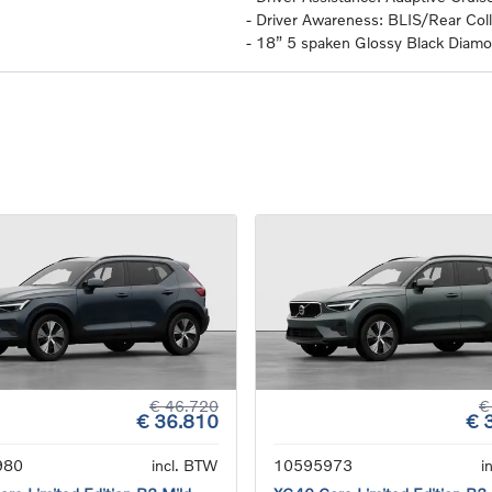
-
Driver Awareness: BLIS/Rear Colli
-
18” 5 spaken Glossy Black Dia
€ 46.720
€
€ 36.810
€ 
980
incl. BTW
10595973
i