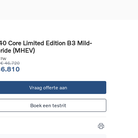
0 Core Limited Edition B3 Mild-
ride (MHEV)
d
llingen
 BTW
uto
€ 46.720
36.810
g
Vraag offerte aan
Boek een testrit