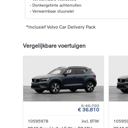
-
Donkergetinte achterruiten
-
Verwarmbaar stuurwiel
*Inclusief Volvo Car Delivery Pack
Vergelijkbare voertuigen
€ 46.720
€ 36.810
10595978
incl. BTW
10595