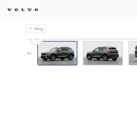
<
Terug
Kopen 
Stel 
Tijdel
Gecert
tweed
Fleet 
Diplom
Speci
Elektr
Plug-i