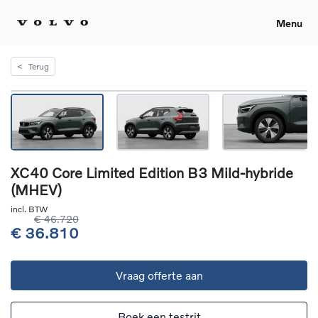
Menu
<
Terug
XC40 Core Limited Edition B3 Mild-hybride
(MHEV)
incl. BTW
€ 46.720
€ 36.810
Vraag offerte aan
Boek een testrit