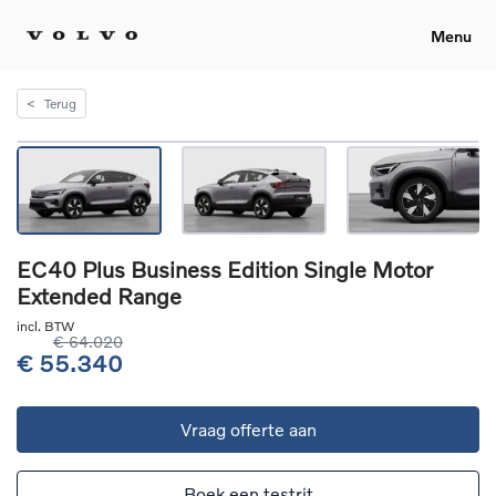
Menu
<
Terug
EC40 Plus Business Edition Single Motor
Extended Range
incl. BTW
€ 64.020
€ 55.340
Vraag offerte aan
Boek een testrit