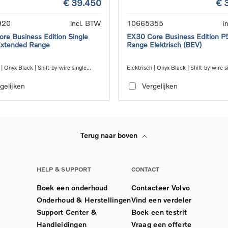
€ 39.450
€ 
920
incl. BTW
10665355
i
re Business Edition Single
EX30 Core Business Edition P
Extended Range
Range Elektrisch (BEV)
 | Onyx Black | Shift-by-wire single
Elektrisch | Onyx Black | Shift-by-wire s
nsmission, RWD
speed transmission, RWD
gelijken
Vergelijken
Terug naar boven
HELP & SUPPORT
CONTACT
Boek een onderhoud
Contacteer Volvo
Onderhoud & Herstellingen
Vind een verdeler
Support Center &
Boek een testrit
Handleidingen
Vraag een offerte