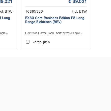
39.021
€ 39.021
ncl. BTW
10665353
incl. BTW
5 Long
EX30 Core Business Edition P5 Long
Range Elektrisch (BEV)
ingle
Elektrisch | Onyx Black | Shift-by-wire single
speed transmission, RWD
Vergelijken