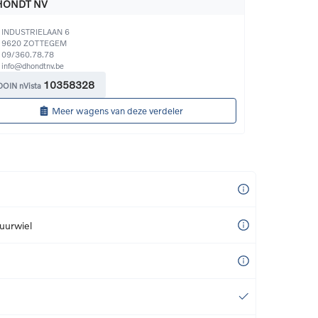
HONDT NV
INDUSTRIELAAN 6
9620
ZOTTEGEM
09/360.78.78
info@dhondtnv.be
10358328
DOIN nVista
Meer wagens van deze verdeler
uurwiel