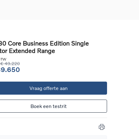
0 Core Business Edition Single
or Extended Range
d
llingen
 BTW
uto
€ 49.220
39.650
g
Vraag offerte aan
Boek een testrit