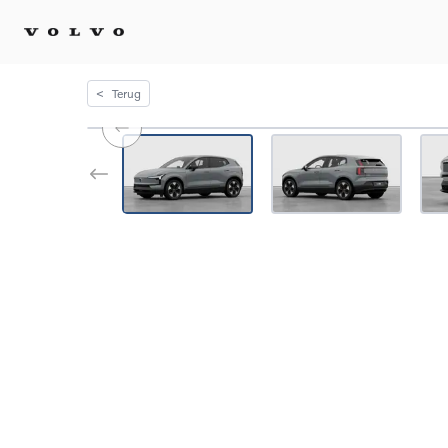
<
Terug
Kopen 
Stel 
Tijdel
Gecert
tweed
Fleet 
Diplom
Speci
Elektr
Plug-i