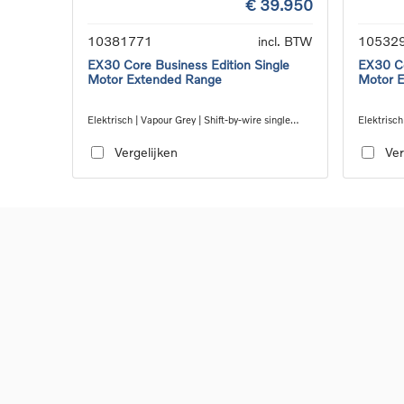
€ 39.950
10381771
incl. BTW
10532
EX30 Core Business Edition Single
EX30 Co
Motor Extended Range
Motor 
Elektrisch | Vapour Grey | Shift-by-wire single
Elektrisch
speed transmission, RWD
speed tra
Vergelijken
Ver