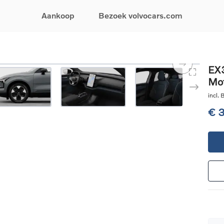
Aankoop
Bezoek volvocars.com
& Promoties
Zoeken op model
Financieren & Verzekeringen
Zoeken op voertuigcategorie
Service & Support
EX3
Mot
uw wagen samen
EX30
Financieren
Elektrische auto's
Boek een onderhou
ijke aanbiedingen
EX40
Verzekeringen
Plug-inhybride auto's
Onderhoud & herste
incl.
ificeerde
EC40
Mild hybrid auto's
Overname van uw a
€ 
ehandswagens
EX90
SUV
Volvo Support
& Bedrijfswagens
ES90
Break
Garantie
atic & Special sales
XC40
Sedan
24/7 Pechverhelpin
ale wagens
XC60
Crossover
Vind een verdeler
ische auto's
XC90
Contact
nhybride auto's
V60
Bekijk alle stockwagens