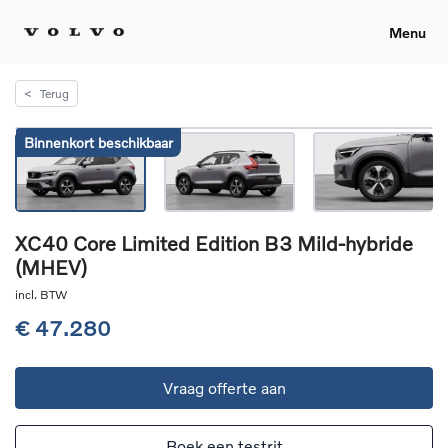
Menu
<
Terug
Binnenkort beschikbaar
XC40 Core Limited Edition B3 Mild-hybride
(MHEV)
incl. BTW
€ 47.280
Vraag offerte aan
Boek een testrit