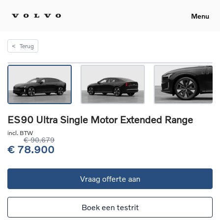
Menu
<
Terug
ES90 Ultra Single Motor Extended Range
incl. BTW
€ 90.679
€ 78.900
Vraag offerte aan
Boek een testrit