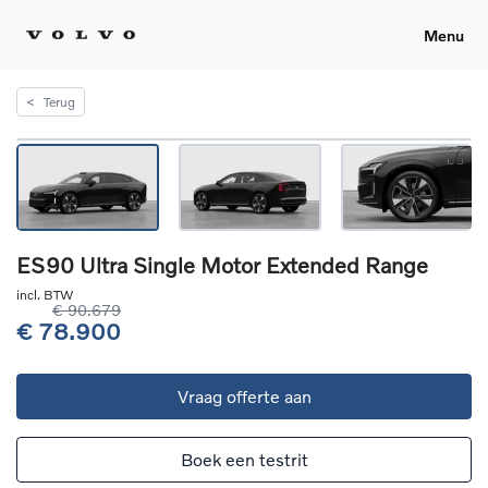
Menu
<
Terug
ES90 Ultra Single Motor Extended Range
incl. BTW
€ 90.679
€ 78.900
Vraag offerte aan
Boek een testrit