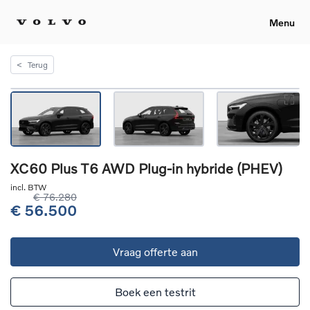
Menu
<
Terug
XC60 Plus T6 AWD Plug-in hybride (PHEV)
incl. BTW
€ 76.280
€ 56.500
Vraag offerte aan
Boek een testrit