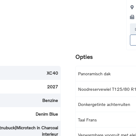
Opties
XC40
Panoramisch dak
2027
Noodreservewiel T125/80 R
Benzine
Donkergetinte achterruiten
Denim Blue
Taal Frans
tnubuck|Microtech in Charcoal
interieur
Verwarmbare voorruit met elek