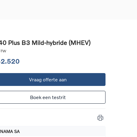
0 Plus B3 Mild-hybride (MHEV)
d
 BTW
llingen
52.520
uto
Vraag offerte aan
g
Boek een testrit
NAMA SA