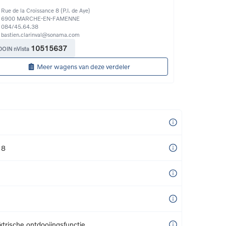
Rue de la Croissance 8 (P.I. de Aye)
6900
MARCHE-EN-FAMENNE
084/45.64.38
bastien.clarinval@sonama.com
10515637
DOIN nVista
Meer wagens van deze verdeler
18
trische ontdooiingsfunctie