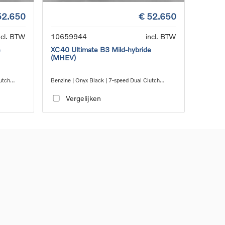
52.650
€ 52.650
ncl. BTW
10659944
incl. BTW
e
XC40 Ultimate B3 Mild-hybride
(MHEV)
utch
Benzine | Onyx Black | 7-speed Dual Clutch
transmission
Vergelijken