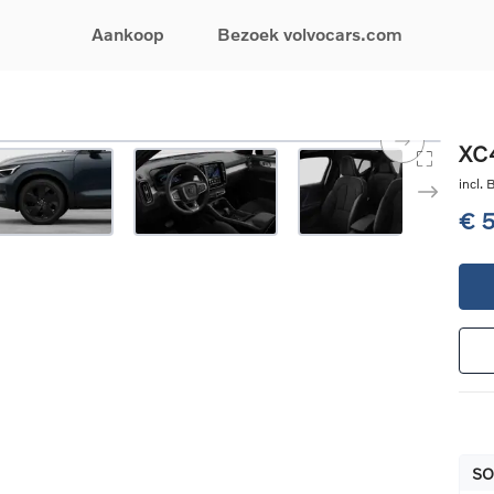
Aankoop
Bezoek volvocars.com
& Promoties
Zoeken op model
Financieren & Verzekeringen
Zoeken op voertuigcategorie
Service & Support
XC4
uw wagen samen
EX30
Financieren
Elektrische auto's
Boek een onderhou
incl.
ijke aanbiedingen
EX40
Verzekeringen
Plug-inhybride auto's
Onderhoud & herste
€ 
ificeerde
EC40
Mild hybrid auto's
Overname van uw a
ehandswagens
EX90
SUV
Volvo Support
& Bedrijfswagens
ES90
Break
Garantie
atic & Special sales
XC40
Sedan
24/7 Pechverhelpin
ale wagens
XC60
Crossover
Vind een verdeler
ische auto's
XC90
Contact
nhybride auto's
V60
Bekijk alle stockwagens
SO