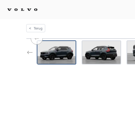
<
Terug
Kopen 
Stel 
Tijdel
Gecert
tweed
Fleet 
Diplom
Speci
Elektr
Plug-i