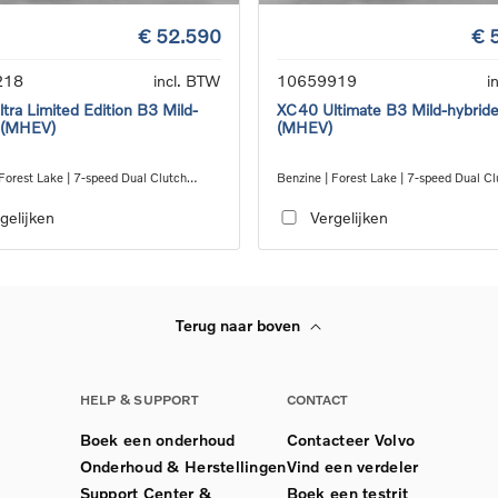
€ 52.590
€ 
218
incl. BTW
10659919
i
tra Limited Edition B3 Mild-
XC40 Ultimate B3 Mild-hybrid
 (MHEV)
(MHEV)
Forest Lake | 7-speed Dual Clutch
Benzine | Forest Lake | 7-speed Dual Cl
ion
transmission
gelijken
Vergelijken
Terug naar boven
HELP & SUPPORT
CONTACT
Boek een onderhoud
Contacteer Volvo
Onderhoud & Herstellingen
Vind een verdeler
Support Center &
Boek een testrit