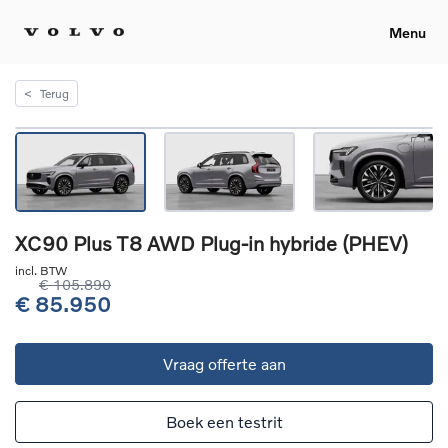
Menu
<
Terug
XC90 Plus T8 AWD Plug-in hybride (PHEV)
incl. BTW
€ 105.890
€ 85.950
Vraag offerte aan
Boek een testrit