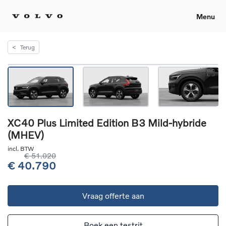
Menu
<
Terug
XC40 Plus Limited Edition B3 Mild-hybride
(MHEV)
incl. BTW
€ 51.020
€ 40.790
Vraag offerte aan
Boek een testrit