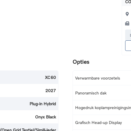
CO
Opties
XC60
Verwarmbare voorzetels
2027
Panoramisch dak
Plug-in Hybrid
Hogedruk koplampreinigingsins
Onyx Black
Grafisch Head-up Display
/Open Grid Textiel/Simili-leder