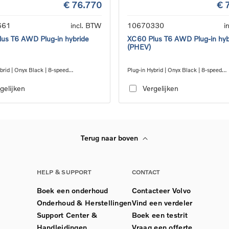
€ 76.770
€ 
661
incl. BTW
10670330
i
us T6 AWD Plug-in hybride
XC60 Plus T6 AWD Plug-in hyb
(PHEV)
brid | Onyx Black | 8-speed
Plug-in Hybrid | Onyx Black | 8-speed
c™ automatic transmission
Geartronic™ automatic transmission
gelijken
Vergelijken
Terug naar boven
HELP & SUPPORT
CONTACT
Boek een onderhoud
Contacteer Volvo
Onderhoud & Herstellingen
Vind een verdeler
Support Center &
Boek een testrit
Handleidingen
Vraag een offerte