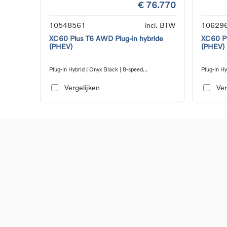
€ 76.770
10548561
incl. BTW
10629
XC60 Plus T6 AWD Plug-in hybride
XC60 Pl
(PHEV)
(PHEV)
Plug-in Hybrid | Onyx Black | 8-speed
Plug-in Hy
Geartronic™ automatic transmission
Geartroni
Vergelijken
Ver