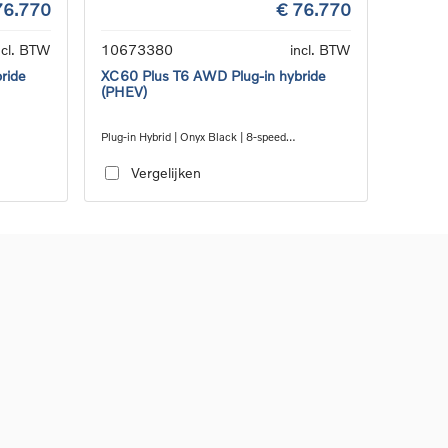
76.770
€ 76.770
ncl. BTW
10673380
incl. BTW
ride
XC60 Plus T6 AWD Plug-in hybride
(PHEV)
Plug-in Hybrid | Onyx Black | 8-speed
Geartronic™ automatic transmission
Vergelijken