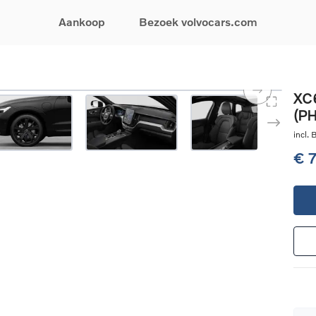
Aankoop
Bezoek volvocars.com
& Promoties
Zoeken op model
Financieren & Verzekeringen
Zoeken op voertuigcategorie
Service & Support
XC6
(P
uw wagen samen
EX30
Financieren
Elektrische auto's
Boek een onderhou
ijke aanbiedingen
EX40
Verzekeringen
Plug-inhybride auto's
Onderhoud & herste
incl.
ificeerde
EC40
Mild hybrid auto's
Overname van uw a
€ 
ehandswagens
EX90
SUV
Volvo Support
& Bedrijfswagens
ES90
Break
Garantie
atic & Special sales
XC40
Sedan
24/7 Pechverhelpin
ale wagens
XC60
Crossover
Vind een verdeler
ische auto's
XC90
Contact
nhybride auto's
V60
Bekijk alle stockwagens