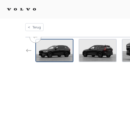
<
Terug
Kopen 
Stel 
Tijdel
Gecert
tweed
Fleet 
Diplom
Speci
Elektr
Plug-i