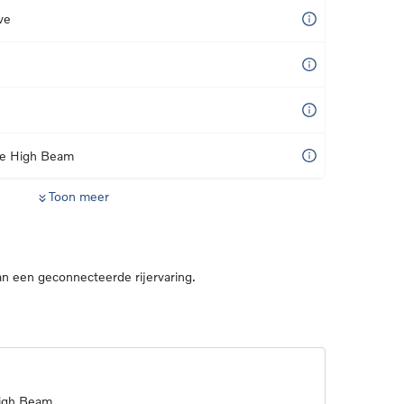
ve
ve High Beam
Toon meer
n een geconnecteerde rijervaring.
High Beam