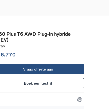
0 Plus T6 AWD Plug-in hybride
HEV)
d
llingen
 BTW
uto
76.770
g
Vraag offerte aan
Boek een testrit