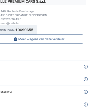
LLE PREMIUM CARS S.à.r.l.
140, Route de Bascharage
4513
DIFFERDANGE-NIEDERKORN
352/26.26.45-1
remy@colle.lu
10629655
DOIN nVista
Meer wagens van deze verdeler
tallatie