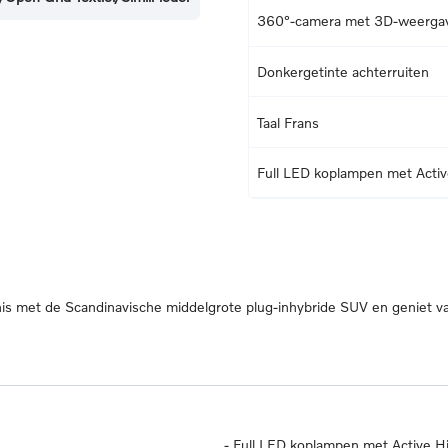
360°-camera met 3D-weerga
Donkergetinte achterruiten
Taal Frans
Full LED koplampen met Acti
s met de Scandinavische middelgrote plug-inhybride SUV en geniet va
-
Full LED koplampen met Active 