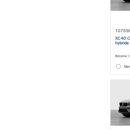
10755
XC40 Co
hybride
Benzine | 
transmiss
Ver