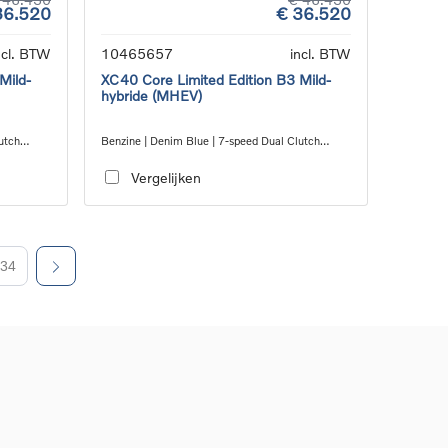
36.520
€ 36.520
ncl. BTW
10465657
incl. BTW
Mild-
XC40 Core Limited Edition B3 Mild-
hybride (MHEV)
utch
Benzine | Denim Blue | 7-speed Dual Clutch
transmission
Vergelijken
34