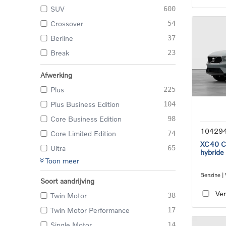
SUV
600
Crossover
54
Berline
37
Break
23
Afwerking
Plus
225
Plus Business Edition
104
Core Business Edition
98
10429
Core Limited Edition
74
XC40 Co
Ultra
65
hybride
Toon meer
Benzine |
Soort aandrijving
transmiss
Ver
Twin Motor
38
Twin Motor Performance
17
Single Motor
14