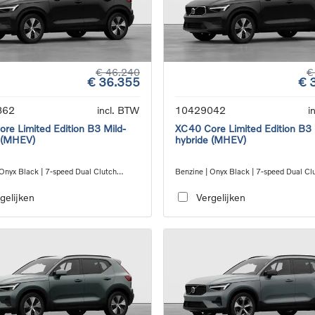
€ 46.240
€
€ 36.355
€ 
862
incl. BTW
10429042
i
re Limited Edition B3 Mild-
XC40 Core Limited Edition B3 
 (MHEV)
hybride (MHEV)
 Onyx Black | 7-speed Dual Clutch
Benzine | Onyx Black | 7-speed Dual Cl
ion
transmission
gelijken
Vergelijken