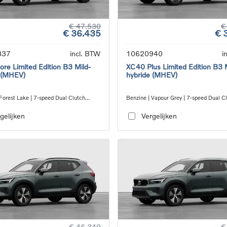
€ 47.530
€
€ 36.435
€ 
837
incl. BTW
10620940
i
re Limited Edition B3 Mild-
XC40 Plus Limited Edition B3 
 (MHEV)
hybride (MHEV)
Forest Lake | 7-speed Dual Clutch
Benzine | Vapour Grey | 7-speed Dual C
ion
transmission
gelijken
Vergelijken
€ 46.340
€