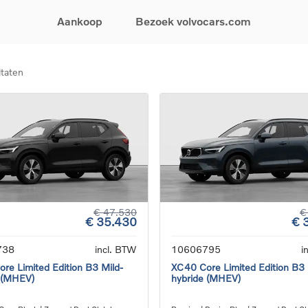
Aankoop
Bezoek volvocars.com
ltaten
& Promoties
Zoeken op model
Financieren & Verzekeringen
Zoeken op voertuigcategorie
Service & Support
uw wagen samen
EX30
Financieren
Elektrische auto's
Boek een onderhou
ijke aanbiedingen
EX40
Verzekeringen
Plug-inhybride auto's
Onderhoud & herste
ificeerde
EC40
Mild hybrid auto's
Overname van uw a
ehandswagens
EX90
SUV
Volvo Support
& Bedrijfswagens
ES90
Break
Garantie
atic & Special sales
XC40
Sedan
24/7 Pechverhelpin
ale wagens
XC60
Crossover
Vind een verdeler
ische auto's
XC90
Contact
€ 47.530
€
€ 35.430
€ 
nhybride auto's
V60
Bekijk alle stockwagens
738
incl. BTW
10606795
i
re Limited Edition B3 Mild-
XC40 Core Limited Edition B3 
 (MHEV)
hybride (MHEV)