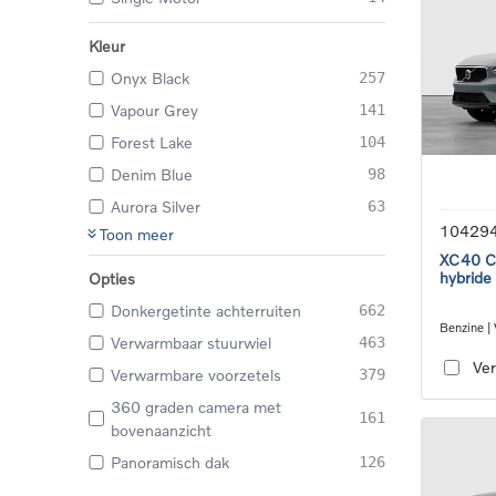
Kleur
Onyx Black
257
Vapour Grey
141
Forest Lake
104
Denim Blue
98
Aurora Silver
63
10429
Toon meer
XC40 Co
hybride
Opties
Donkergetinte achterruiten
662
Benzine |
Verwarmbaar stuurwiel
463
transmiss
Ver
Verwarmbare voorzetels
379
360 graden camera met
161
bovenaanzicht
Panoramisch dak
126