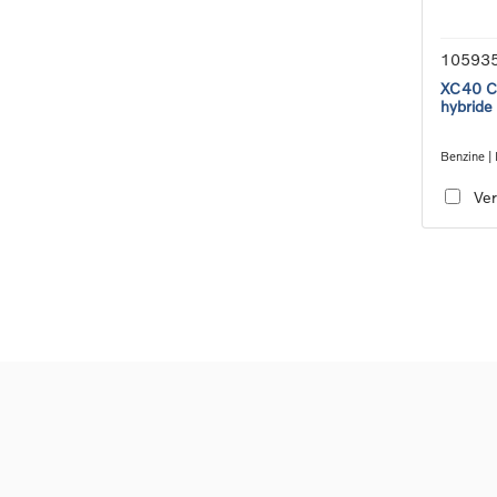
10593
XC40 Co
hybride
Benzine | 
transmiss
Ver