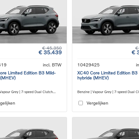
€ 45.350
€
€ 35.439
€ 
419
incl. BTW
10429425
i
re Limited Edition B3 Mild-
XC40 Core Limited Edition B3 
 (MHEV)
hybride (MHEV)
 Vapour Grey | 7-speed Dual Clutch
Benzine | Vapour Grey | 7-speed Dual C
ion
transmission
gelijken
Vergelijken