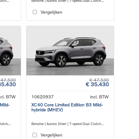
utch
Benzine | Aurora Silver | 7-speed Dual Clutch
transmission
Vergelijken
 47.530
€ 47.530
35.430
€ 35.430
ncl. BTW
10620937
incl. BTW
Mild-
XC40 Core Limited Edition B3 Mild-
hybride (MHEV)
Clutch
Benzine | Aurora Silver | 7-speed Dual Clutch
transmission
Vergelijken