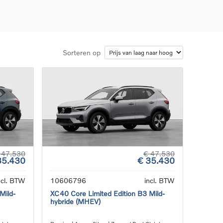
Sorteren op
d
llingen
uto
g
 47.530
€ 47.530
35.430
€ 35.430
ncl. BTW
10606796
incl. BTW
Mild-
XC40 Core Limited Edition B3 Mild-
hybride (MHEV)