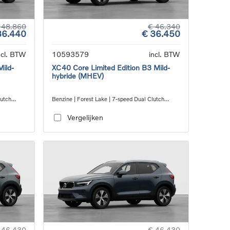
 48.860
€ 46.340
36.440
€ 36.450
ncl. BTW
10593579
incl. BTW
Mild-
XC40 Core Limited Edition B3 Mild-
hybride (MHEV)
lutch
Benzine | Forest Lake | 7-speed Dual Clutch
transmission
Vergelijken
 46.430
€ 46.430