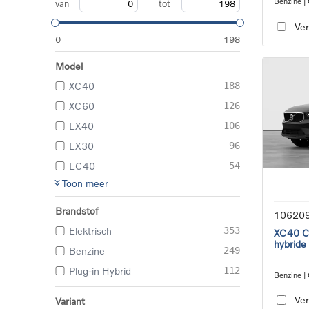
Benzine |
van
tot
transmiss
Ver
0
198
Model
XC40
188
XC60
126
EX40
106
EX30
96
EC40
54
Toon meer
Brandstof
10620
Elektrisch
353
XC40 Co
hybride
Benzine
249
Plug-in Hybrid
112
Benzine |
transmiss
Ver
Variant