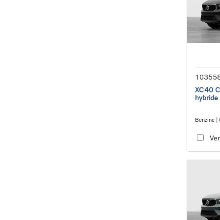
10355
XC40 Co
hybride
Benzine |
transmiss
Ver