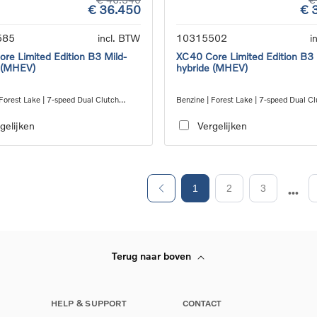
€ 36.450
€ 
585
incl. BTW
10315502
i
re Limited Edition B3 Mild-
XC40 Core Limited Edition B3 
 (MHEV)
hybride (MHEV)
Forest Lake | 7-speed Dual Clutch
Benzine | Forest Lake | 7-speed Dual Cl
ion
transmission
gelijken
Vergelijken
1
2
3
Terug naar boven
HELP & SUPPORT
CONTACT