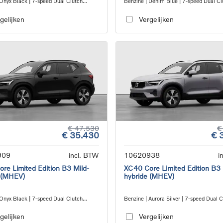
 Onyx Black | 7-speed Dual Clutch
Benzine | Denim Blue | 7-speed Dual Cl
ion
transmission
gelijken
Vergelijken
€ 47.530
€
€ 35.430
€ 
909
incl. BTW
10620938
i
re Limited Edition B3 Mild-
XC40 Core Limited Edition B3 
 (MHEV)
hybride (MHEV)
 Onyx Black | 7-speed Dual Clutch
Benzine | Aurora Silver | 7-speed Dual 
ion
transmission
gelijken
Vergelijken