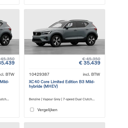
 45.350
€ 45.350
35.439
€ 35.439
ncl. BTW
10429387
incl. BTW
Mild-
XC40 Core Limited Edition B3 Mild-
hybride (MHEV)
lutch
Benzine | Vapour Grey | 7-speed Dual Clutch
transmission
Vergelijken