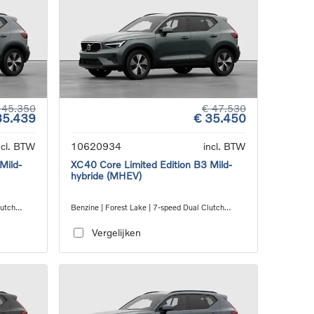
 45.350
€ 47.530
35.439
€ 35.450
ncl. BTW
10620934
incl. BTW
Mild-
XC40 Core Limited Edition B3 Mild-
hybride (MHEV)
lutch
Benzine | Forest Lake | 7-speed Dual Clutch
transmission
Vergelijken