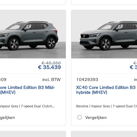
€ 45.350
€
€ 35.439
€ 
409
incl. BTW
10429393
i
re Limited Edition B3 Mild-
XC40 Core Limited Edition B3 
 (MHEV)
hybride (MHEV)
 Vapour Grey | 7-speed Dual Clutch
Benzine | Vapour Grey | 7-speed Dual C
ion
transmission
gelijken
Vergelijken