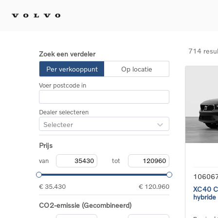
714 resu
Zoek een verdeler
Kopen 
Per verkooppunt
Op locatie
Stel 
Voer postcode in
Tijdel
Gecert
tweed
Dealer selecteren
Fleet 
Selecteer
Diplom
Speci
Prijs
Elektr
Plug-i
van
tot
10606
€ 35.430
€ 120.960
XC40 Co
hybride
CO2-emissie (Gecombineerd)