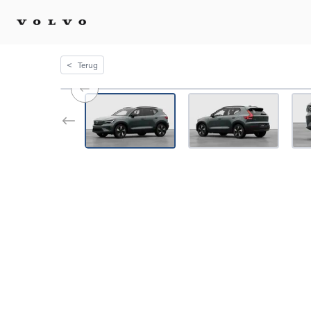
<
Terug
Kopen 
Stel 
Tijdel
Gecert
tweed
Fleet 
Diplom
Speci
Elektr
Plug-i