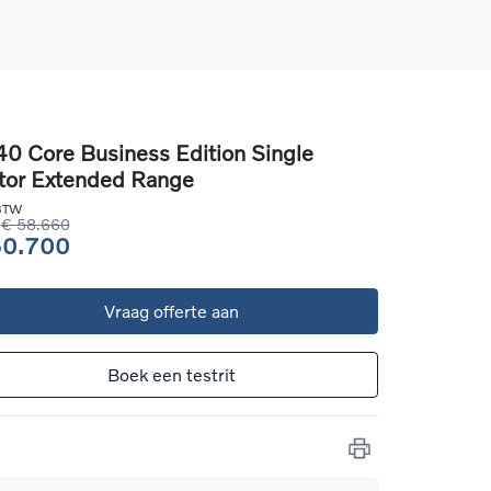
0 Core Business Edition Single
or Extended Range
d
llingen
 BTW
uto
€ 58.660
50.700
g
Vraag offerte aan
Boek een testrit