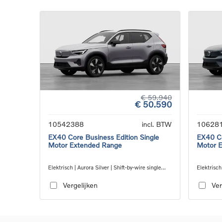
€ 59.940
€ 50.590
10542388
incl. BTW
10628
EX40 Core Business Edition Single
EX40 Co
Motor Extended Range
Motor 
Elektrisch | Aurora Silver | Shift-by-wire single
Elektrisch
speed transmission, RWD
speed tra
Vergelijken
Ver