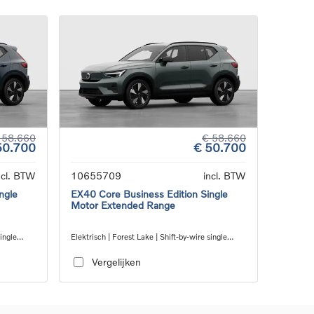
 58.660
€ 58.660
50.700
€ 50.700
ncl. BTW
10655709
incl. BTW
ngle
EX40 Core Business Edition Single
Motor Extended Range
ingle
Elektrisch | Forest Lake | Shift-by-wire single
speed transmission, RWD
Vergelijken