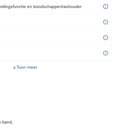
eidingsfunctie en boodschappentashouder
Toon meer
n band.