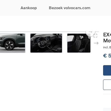
Aankoop
Bezoek volvocars.com
& Promoties
Zoeken op model
Financieren & Verzekeringen
Zoeken op voertuigcategorie
Service & Support
EX4
Mot
uw wagen samen
EX30
Financieren
Elektrische auto's
Boek een onderhou
ijke aanbiedingen
EX40
Verzekeringen
Plug-inhybride auto's
Onderhoud & herste
incl.
ificeerde
EC40
Mild hybrid auto's
Overname van uw a
€ 
ehandswagens
EX90
SUV
Volvo Support
& Bedrijfswagens
ES90
Break
Garantie
atic & Special sales
XC40
Sedan
24/7 Pechverhelpin
ale wagens
XC60
Crossover
Vind een verdeler
ische auto's
XC90
Contact
nhybride auto's
V60
Bekijk alle stockwagens