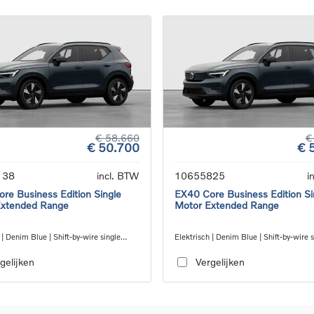
€ 58.660
€
€ 50.700
€ 
138
incl. BTW
10655825
i
re Business Edition Single
EX40 Core Business Edition Si
Extended Range
Motor Extended Range
 | Denim Blue | Shift-by-wire single
Elektrisch | Denim Blue | Shift-by-wire s
nsmission, RWD
speed transmission, RWD
gelijken
Vergelijken