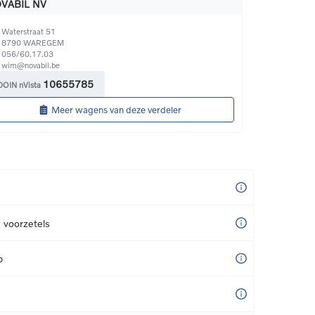
VABIL NV
Waterstraat 51
8790
WAREGEM
056/60.17.03
wim@novabil.be
10655785
DOIN nVista
Meer wagens van deze verdeler
e voorzetels
p