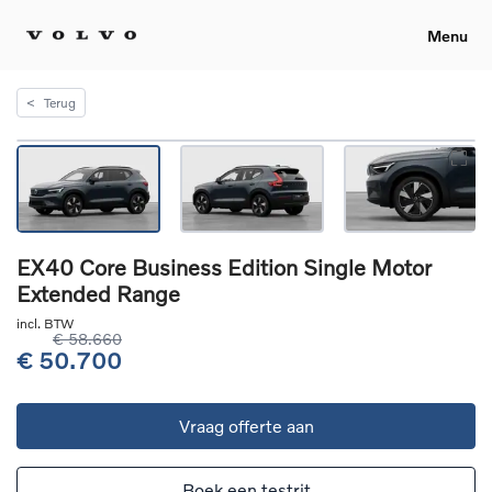
Menu
<
Terug
EX40 Core Business Edition Single Motor
Extended Range
incl. BTW
€ 58.660
€ 50.700
Vraag offerte aan
Boek een testrit