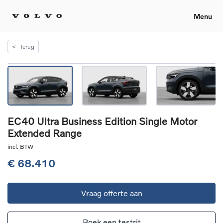
Menu
<
Terug
EC40 Ultra Business Edition Single Motor
Extended Range
incl. BTW
€ 68.410
Vraag offerte aan
Boek een testrit