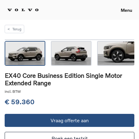
Menu
<
Terug
EX40 Core Business Edition Single Motor
Extended Range
incl. BTW
€ 59.360
Vraag offerte aan
Boek een testrit