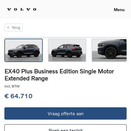
Menu
<
Terug
EX40 Plus Business Edition Single Motor
Extended Range
incl. BTW
€ 64.710
Vraag offerte aan
Boek een testrit