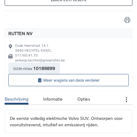
RUTTEN NV
Oude Heerstraat 14.1
3940
HECHTEL-EKSEL
011/60.41.70
verkoop.hechtel@groeprutten.be
10189899
DOIN nVista
Meer wagens van deze verdeler
Beschrijving
Informatie
Opties
De eerste volledig elektrische Volvo SUV. Ontworpen voor 
vooruitstrevend, intuïtief en emissievrij rijden.