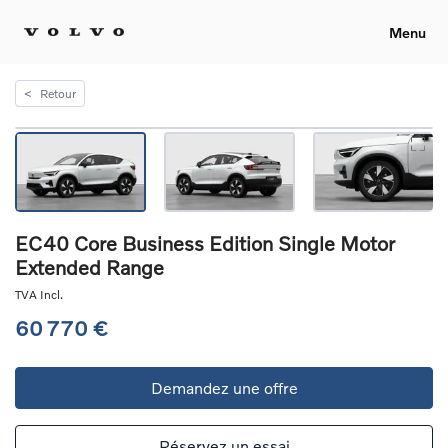
Menu
<
Retour
EC40 Core Business Edition Single Motor
Extended Range
TVA Incl.
60 770 €
Demandez une offre
Réservez un essai