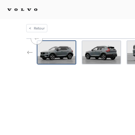
<
Retour
Achat 
Confi
Offre
Voitu
certif
Voitu
Flotte
Diplo
Véhic
Voitur
Voitu
recha