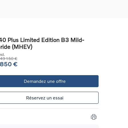
0 Plus Limited Edition B3 Mild-
ride (MHEV)
ons
cl.
ure
49 150 €
 850 €
e
Demandez une offre
ur
Réservez un essai