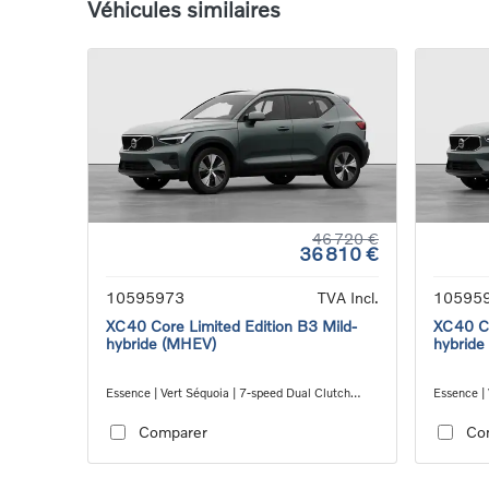
Véhicules similaires
46 720 €
36 810 €
10595973
TVA Incl.
10595
XC40 Core Limited Edition B3 Mild-
XC40 Co
hybride (MHEV)
hybride
Essence | Vert Séquoia | 7-speed Dual Clutch
Essence | 
transmission
transmiss
Comparer
Co