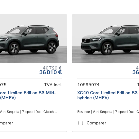
46 720 €
4
36 810 €
36
975
TVA Incl.
10595974
re Limited Edition B3 Mild-
XC40 Core Limited Edition B3 
 (MHEV)
hybride (MHEV)
Vert Séquoia | 7-speed Dual Clutch
Essence | Vert Séquoia | 7-speed Dual C
ion
transmission
mparer
Comparer