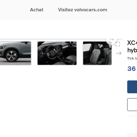
Achat
Visitez volvocars.com
& Promotions
Recherchez par modèle
Financement & Assurances
Recherchez par catégorie
Service & Support
XC4
hyb
gurez votre voiture
EX30
Financement
Voitures électriques
Réservez un essai
s du moment
EX40
Assurances
Voitures hybrides
Entretien & Réparati
TVA In
res d'occasion
EC40
rechargeables
Reprise de votre voit
36
iées
EX90
Voitures micro-hybrides
Volvo Support
res de société &
ES90
SUV
Garantie
XC40
Break
Service de dépannag
matic & Special sales
XC60
Berline
24/7
ules spéciaux
XC90
Crossover
Trouver un distribute
es électriques
V60
Contact
res hybrides
Voir tous les voitures de
rgeables
stock