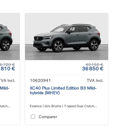
6 720 €
49 150 €
 810 €
36 850 €
TVA Incl.
10620941
TVA Incl.
Mild-
XC40 Plus Limited Edition B3 Mild-
hybride (MHEV)
lutch
Essence | Gris Brume | 7-speed Dual Clutch
transmission
Comparer