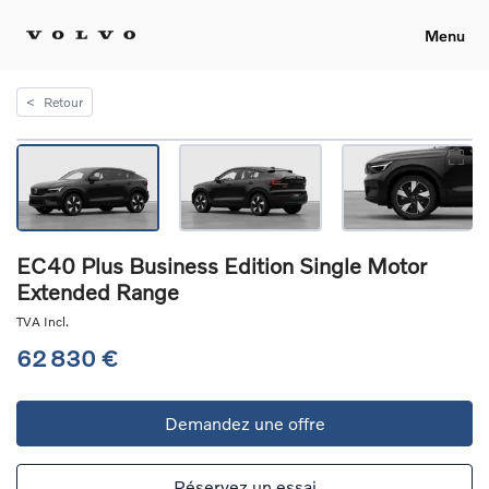
Menu
<
Retour
EC40 Plus Business Edition Single Motor
Extended Range
TVA Incl.
62 830 €
Demandez une offre
Réservez un essai