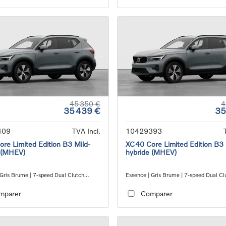
45 350 €
4
35 439 €
35
409
TVA Incl.
10429393
re Limited Edition B3 Mild-
XC40 Core Limited Edition B3 
 (MHEV)
hybride (MHEV)
 Gris Brume | 7-speed Dual Clutch
Essence | Gris Brume | 7-speed Dual Cl
ion
transmission
mparer
Comparer