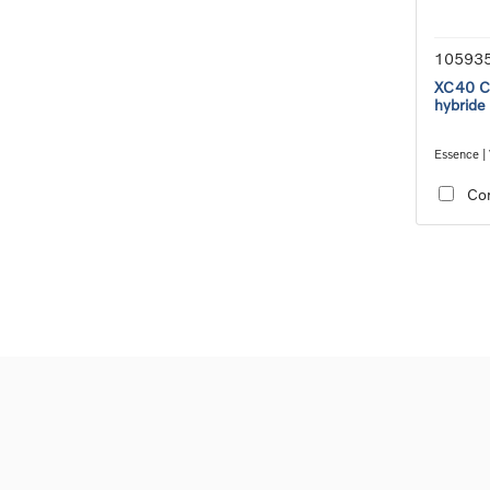
10593
XC40 Co
hybride
Essence | 
transmiss
Co