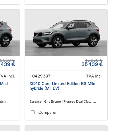
5 350 €
45 350 €
 439 €
35 439 €
TVA Incl.
10429387
TVA Incl.
Mild-
XC40 Core Limited Edition B3 Mild-
hybride (MHEV)
utch
Essence | Gris Brume | 7-speed Dual Clutch
transmission
Comparer