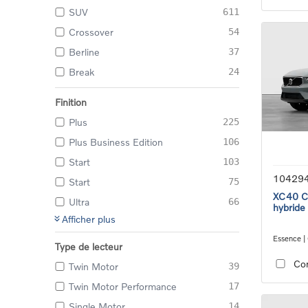
SUV
611
Crossover
54
Berline
37
Break
24
Finition
Plus
225
Plus Business Edition
106
Start
103
10429
Start
75
XC40 Co
Ultra
66
hybride
Afficher plus
Essence |
Type de lecteur
transmiss
Co
Twin Motor
39
Twin Motor Performance
17
Single Motor
14