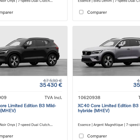
 Noir Onyx | 7-speed Dual Clutch
Essence | Bleu Denim | 7-speed Dual C
ion
transmission
mparer
Comparer
47 530 €
4
35 430 €
35
909
TVA Incl.
10620938
re Limited Edition B3 Mild-
XC40 Core Limited Edition B3 
 (MHEV)
hybride (MHEV)
 Noir Onyx | 7-speed Dual Clutch
Essence | Argent Magnétique | 7-speed
ion
Clutch transmission
mparer
Comparer