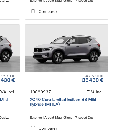
lutch
Essence | Argent Magnétique | 7-speed Dual
Clutch transmission
Comparer
7 530 €
47 530 €
 430 €
35 430 €
TVA Incl.
10620937
TVA Incl.
Mild-
XC40 Core Limited Edition B3 Mild-
hybride (MHEV)
 Dual
Essence | Argent Magnétique | 7-speed Dual
Clutch transmission
Comparer