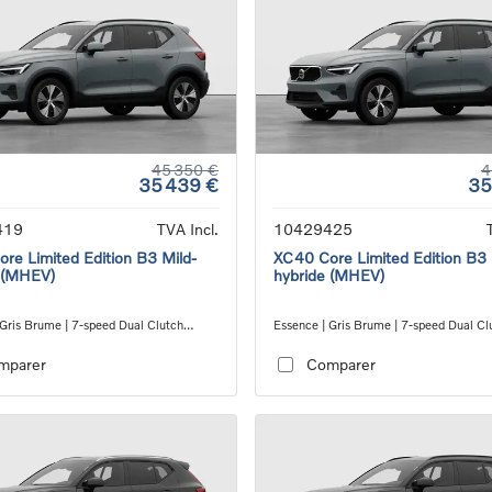
45 350 €
4
35 439 €
35
419
TVA Incl.
10429425
re Limited Edition B3 Mild-
XC40 Core Limited Edition B3 
 (MHEV)
hybride (MHEV)
 Gris Brume | 7-speed Dual Clutch
Essence | Gris Brume | 7-speed Dual Cl
ion
transmission
mparer
Comparer