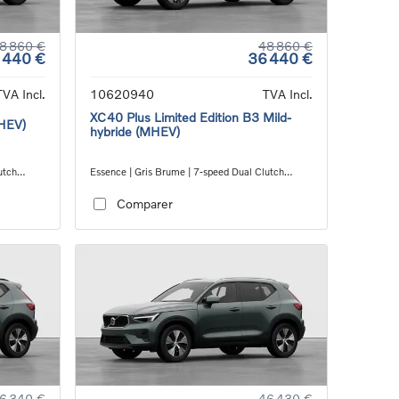
8 860 €
48 860 €
 440 €
36 440 €
TVA Incl.
10620940
TVA Incl.
XC40 Plus Limited Edition B3 Mild-
MHEV)
hybride (MHEV)
utch
Essence | Gris Brume | 7-speed Dual Clutch
transmission
Comparer
6 340 €
46 430 €