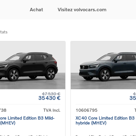
Achat
Visitez volvocars.com
tats
& Promotions
Recherchez par modèle
Financement & Assurances
Recherchez par catégorie
Service & Support
gurez votre voiture
EX30
Financement
Voitures électriques
Réservez un essai
s du moment
EX40
Assurances
Voitures hybrides
Entretien & Réparati
res d'occasion
EC40
rechargeables
Reprise de votre voit
iées
EX90
Voitures micro-hybrides
Volvo Support
res de société &
ES90
SUV
Garantie
XC40
Break
Service de dépannag
matic & Special sales
XC60
Berline
24/7
ules spéciaux
XC90
Crossover
Trouver un distribute
47 530 €
4
35 430 €
35
es électriques
V60
Contact
res hybrides
Voir tous les voitures de
738
TVA Incl.
10606795
rgeables
stock
re Limited Edition B3 Mild-
XC40 Core Limited Edition B3 
 (MHEV)
hybride (MHEV)