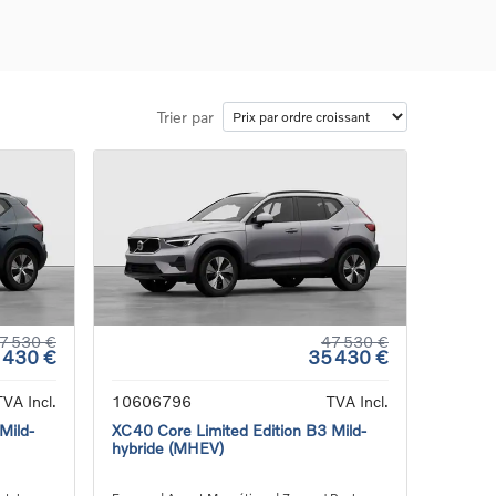
Trier par
ons
ure
e
ur
7 530 €
47 530 €
 430 €
35 430 €
TVA Incl.
10606796
TVA Incl.
Mild-
XC40 Core Limited Edition B3 Mild-
hybride (MHEV)