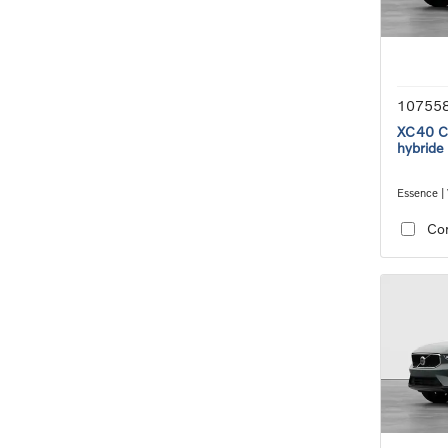
10755
XC40 Co
hybride
Essence | 
transmiss
Co