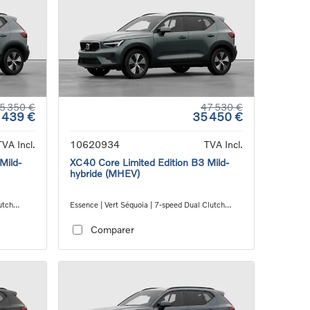
5 350 €
47 530 €
 439 €
35 450 €
TVA Incl.
10620934
TVA Incl.
Mild-
XC40 Core Limited Edition B3 Mild-
hybride (MHEV)
utch
Essence | Vert Séquoia | 7-speed Dual Clutch
transmission
Comparer