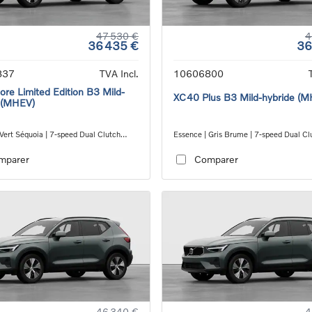
47 530 €
4
36 435 €
36
837
TVA Incl.
10606800
re Limited Edition B3 Mild-
XC40 Plus B3 Mild-hybride (
 (MHEV)
Vert Séquoia | 7-speed Dual Clutch
Essence | Gris Brume | 7-speed Dual Cl
ion
transmission
mparer
Comparer
46 340 €
4