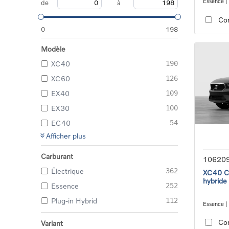
Essence |
de
à
transmiss
Co
0
198
Modèle
XC40
190
XC60
126
EX40
109
EX30
100
EC40
54
Afficher plus
Carburant
10620
Électrique
362
XC40 Co
hybride
Essence
252
Plug-in Hybrid
112
Essence |
transmiss
Co
Variant