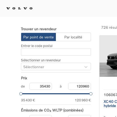
726 résul
Trouver un revendeur
Achat 
Par point de vente
Par localité
Confi
Entrer le code postal
Offre
Voitu
certif
Sélectionner un revendeur
Voitu
Sélectionner
Flotte
Diplo
Prix
Véhic
Voitur
de
à
Voitu
10606
recha
35 430 €
120 960 €
XC40 Co
hybride
Émissions de CO₂ WLTP (combinées)