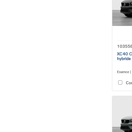
10355
XC40 Co
hybride
Essence |
transmiss
Co