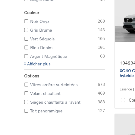
Couleur
Noir Onyx
260
Gris Brume
146
Vert Séquoia
105
Bleu Denim
101
Argent Magnétique
63
10429
Afficher plus
XC40 Co
hybride
Options
Vitres arrière surteintées
673
Essence |
Volant chauffant
469
transmiss
Co
Sièges chauffants à l'avant
383
Toit panoramique
127