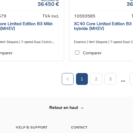
36 450 €
36
579
TVA Incl.
10593585
re Limited Edition B3 Mild-
XC40 Core Limited Edition B3 
 (MHEV)
hybride (MHEV)
Vert Séquoia | 7-speed Dual Clutch
Essence | Vert Séquoia | 7-speed Dual C
ion
transmission
mparer
Comparer
1
2
3
Retour en haut
HELP & SUPPORT
CONTACT