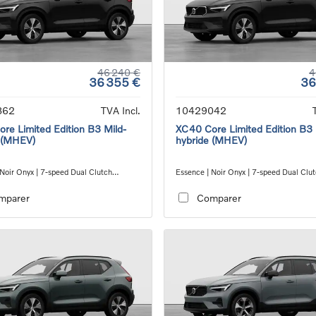
46 240 €
4
36 355 €
36
862
TVA Incl.
10429042
re Limited Edition B3 Mild-
XC40 Core Limited Edition B3 
 (MHEV)
hybride (MHEV)
 Noir Onyx | 7-speed Dual Clutch
Essence | Noir Onyx | 7-speed Dual Clu
ion
transmission
mparer
Comparer