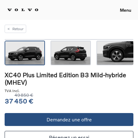
Menu
<
Retour
XC40 Plus Limited Edition B3 Mild-hybride
(MHEV)
TVA Incl.
49 850 €
37 450 €
Demandez une offre
Réservez un essai