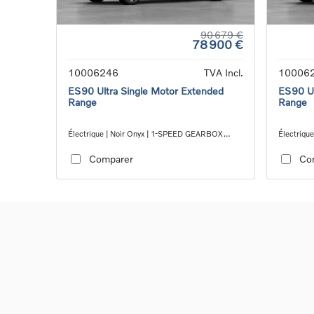
90 679 €
78 900 €
10006246
TVA Incl.
10006
ES90 Ultra Single Motor Extended
ES90 Ul
Range
Range
Électrique | Noir Onyx | 1-SPEED GEARBOX
Électriqu
RWD
RWD
Comparer
Co