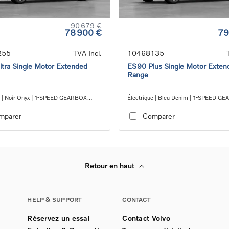
90 679 €
78 900 €
79
255
TVA Incl.
10468135
tra Single Motor Extended
ES90 Plus Single Motor Exten
Range
e | Noir Onyx | 1-SPEED GEARBOX
Électrique | Bleu Denim | 1-SPEED G
RWD
mparer
Comparer
Retour en haut
HELP & SUPPORT
CONTACT
Réservez un essai
Contact Volvo