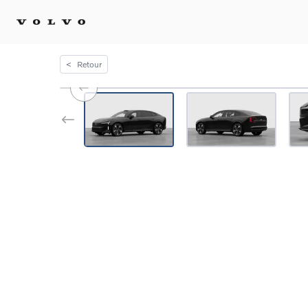
<
Retour
Achat 
Confi
Offre
Voitu
certif
Voitu
Flotte
Diplo
Véhic
Voitur
Voitu
recha