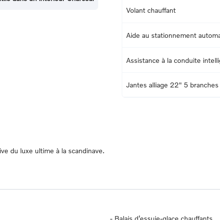
Volant chauffant
Aide au stationnement automat
Assistance à la conduite intell
Jantes alliage 22" 5 branches
ive du luxe ultime à la scandinave.
-
Balais d’essuie-glace chauffants