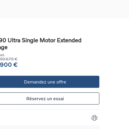
0 Ultra Single Motor Extended
nge
ons
cl.
ure
90 679 €
 900 €
e
Demandez une offre
ur
Réservez un essai