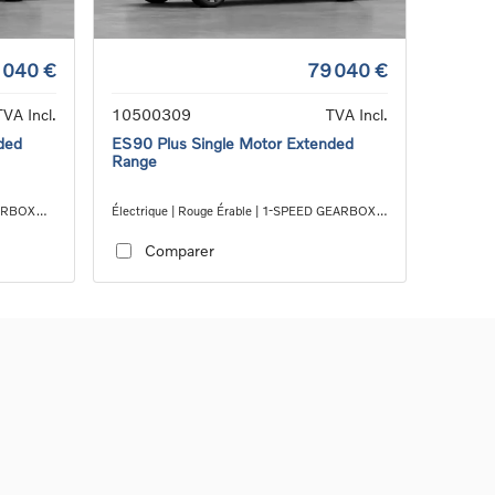
 040 €
79 040 €
TVA Incl.
10500309
TVA Incl.
ded
ES90 Plus Single Motor Extended
Range
EARBOX
Électrique | Rouge Érable | 1-SPEED GEARBOX
RWD
Comparer