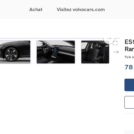
Achat
Visitez volvocars.com
& Promotions
Recherchez par modèle
Financement & Assurances
Recherchez par catégorie
Service & Support
ES9
Ra
gurez votre voiture
EX30
Financement
Voitures électriques
Réservez un essai
s du moment
EX40
Assurances
Voitures hybrides
Entretien & Réparati
TVA In
res d'occasion
EC40
rechargeables
Reprise de votre voit
78
iées
EX90
Voitures micro-hybrides
Volvo Support
res de société &
ES90
SUV
Garantie
XC40
Break
Service de dépannag
matic & Special sales
XC60
Berline
24/7
ules spéciaux
XC90
Crossover
Trouver un distribute
es électriques
V60
Contact
res hybrides
Voir tous les voitures de
rgeables
stock