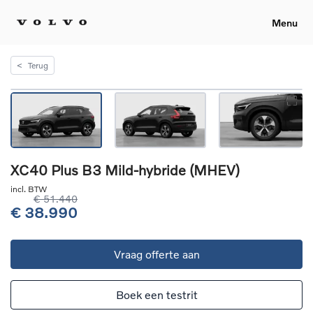
Menu
<
Terug
XC40 Plus B3 Mild-hybride (MHEV)
incl. BTW
€ 51.440
€ 38.990
Vraag offerte aan
Boek een testrit