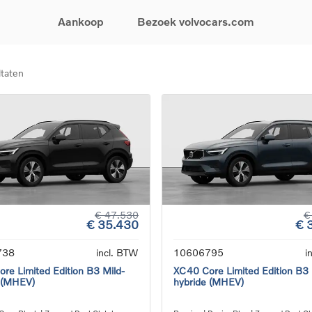
Aankoop
Bezoek volvocars.com
ltaten
& Promoties
Zoeken op model
Financieren & Verzekeringen
Zoeken op voertuigcategorie
Service & Support
uw wagen samen
EX30
Financieren
Elektrische auto's
Boek een onderhou
ijke aanbiedingen
EX40
Verzekeringen
Plug-inhybride auto's
Onderhoud & herste
ificeerde
EC40
Mild hybrid auto's
Overname van uw a
ehandswagens
EX90
SUV
Volvo Support
& Bedrijfswagens
ES90
Break
Garantie
atic & Special sales
XC40
Sedan
24/7 Pechverhelpin
ale wagens
XC60
Crossover
Vind een verdeler
ische auto's
XC90
Contact
€ 47.530
€
€ 35.430
€ 
nhybride auto's
V60
Bekijk alle stockwagens
738
incl. BTW
10606795
i
re Limited Edition B3 Mild-
XC40 Core Limited Edition B3 
 (MHEV)
hybride (MHEV)