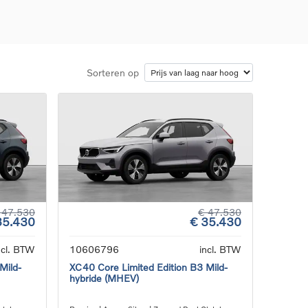
Sorteren op
d
llingen
uto
g
 47.530
€ 47.530
35.430
€ 35.430
ncl. BTW
10606796
incl. BTW
Mild-
XC40 Core Limited Edition B3 Mild-
hybride (MHEV)