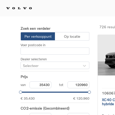
726 resu
Zoek een verdeler
Kopen 
Per verkooppunt
Op locatie
Stel 
Voer postcode in
Tijdel
Gecert
tweed
Dealer selecteren
Fleet 
Selecteer
Diplom
Speci
Prijs
Elektr
Plug-i
van
tot
10606
€ 35.430
€ 120.960
XC40 Co
hybride
CO2-emissie (Gecombineerd)