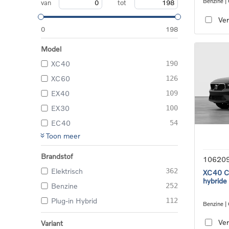
Benzine |
van
tot
transmiss
Ver
0
198
Model
XC40
190
XC60
126
EX40
109
EX30
100
EC40
54
Toon meer
Brandstof
10620
Elektrisch
362
XC40 Co
hybride
Benzine
252
Plug-in Hybrid
112
Benzine |
transmiss
Ver
Variant