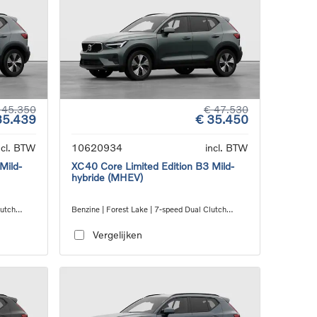
 45.350
€ 47.530
35.439
€ 35.450
ncl. BTW
10620934
incl. BTW
Mild-
XC40 Core Limited Edition B3 Mild-
hybride (MHEV)
lutch
Benzine | Forest Lake | 7-speed Dual Clutch
transmission
Vergelijken