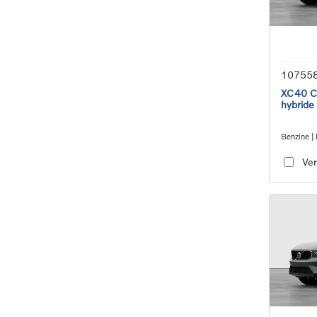
10755
XC40 Co
hybride
Benzine | 
transmiss
Ver