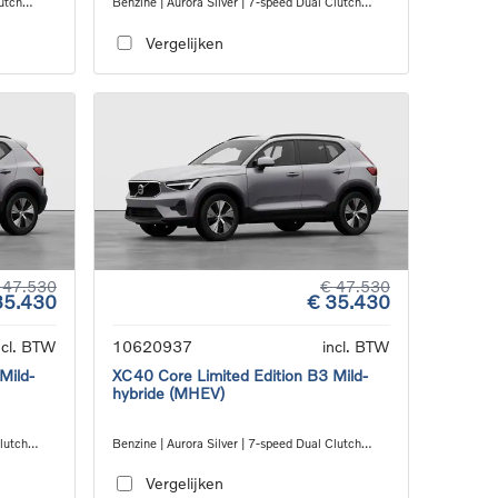
utch
Benzine | Aurora Silver | 7-speed Dual Clutch
transmission
Vergelijken
 47.530
€ 47.530
35.430
€ 35.430
ncl. BTW
10620937
incl. BTW
Mild-
XC40 Core Limited Edition B3 Mild-
hybride (MHEV)
Clutch
Benzine | Aurora Silver | 7-speed Dual Clutch
transmission
Vergelijken