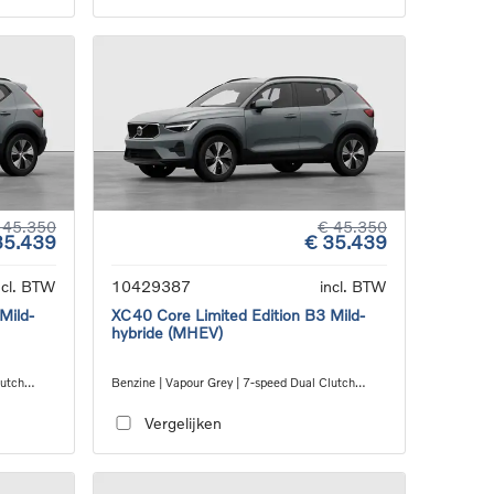
 45.350
€ 45.350
35.439
€ 35.439
ncl. BTW
10429387
incl. BTW
Mild-
XC40 Core Limited Edition B3 Mild-
hybride (MHEV)
lutch
Benzine | Vapour Grey | 7-speed Dual Clutch
transmission
Vergelijken