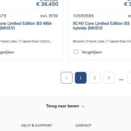
€ 36.450
€ 
579
incl. BTW
10593585
i
re Limited Edition B3 Mild-
XC40 Core Limited Edition B3 
 (MHEV)
hybride (MHEV)
Forest Lake | 7-speed Dual Clutch
Benzine | Forest Lake | 7-speed Dual Cl
ion
transmission
gelijken
Vergelijken
1
2
3
Terug naar boven
HELP & SUPPORT
CONTACT