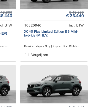
 48.860
€ 48.860
36.440
€ 36.440
ncl. BTW
10620940
incl. BTW
XC40 Plus Limited Edition B3 Mild-
MHEV)
hybride (MHEV)
lutch
Benzine | Vapour Grey | 7-speed Dual Clutch
transmission
Vergelijken
 46.340
€ 46.430