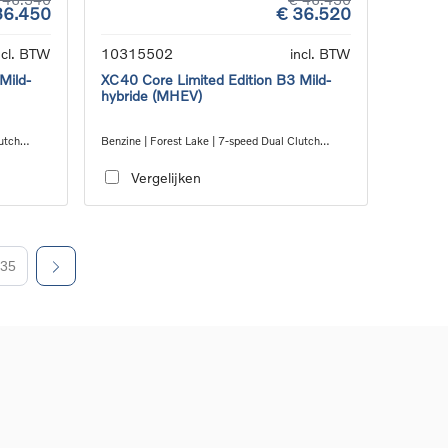
36.450
€ 36.520
ncl. BTW
10315502
incl. BTW
Mild-
XC40 Core Limited Edition B3 Mild-
hybride (MHEV)
utch
Benzine | Forest Lake | 7-speed Dual Clutch
transmission
Vergelijken
35