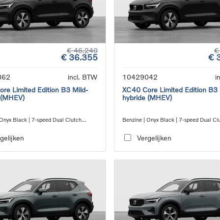
€ 46.240
€
€ 36.355
€ 
862
incl. BTW
10429042
i
re Limited Edition B3 Mild-
XC40 Core Limited Edition B3 
 (MHEV)
hybride (MHEV)
 Onyx Black | 7-speed Dual Clutch
Benzine | Onyx Black | 7-speed Dual Cl
ion
transmission
gelijken
Vergelijken