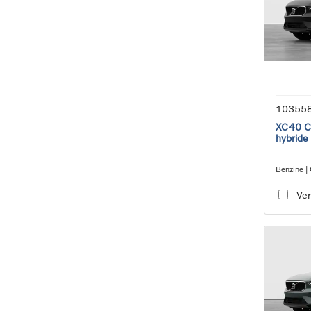
10355
XC40 Co
hybride
Benzine |
transmiss
Ver