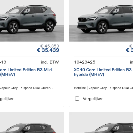
€ 45.350
€
€ 35.439
€ 
419
incl. BTW
10429425
i
re Limited Edition B3 Mild-
XC40 Core Limited Edition B3 
 (MHEV)
hybride (MHEV)
 Vapour Grey | 7-speed Dual Clutch
Benzine | Vapour Grey | 7-speed Dual C
ion
transmission
gelijken
Vergelijken