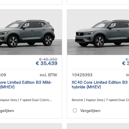
€ 45.350
€
€ 35.439
€ 
409
incl. BTW
10429393
i
re Limited Edition B3 Mild-
XC40 Core Limited Edition B3 
 (MHEV)
hybride (MHEV)
 Vapour Grey | 7-speed Dual Clutch
Benzine | Vapour Grey | 7-speed Dual C
ion
transmission
gelijken
Vergelijken