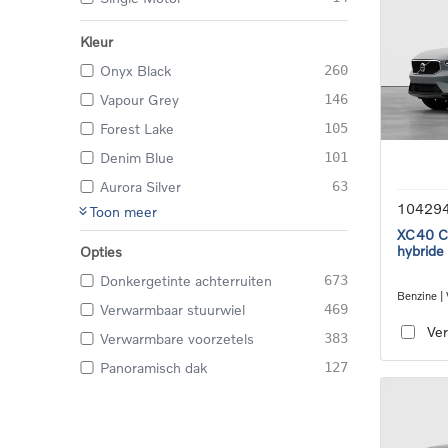
Kleur
Onyx Black
260
Vapour Grey
146
Forest Lake
105
Denim Blue
101
Aurora Silver
63
10429
Toon meer
XC40 Co
hybride
Opties
Donkergetinte achterruiten
673
Benzine |
Verwarmbaar stuurwiel
469
transmiss
Ver
Verwarmbare voorzetels
383
Panoramisch dak
127