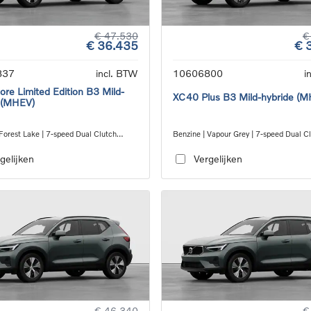
€ 47.530
€
€ 36.435
€ 
837
incl. BTW
10606800
i
re Limited Edition B3 Mild-
XC40 Plus B3 Mild-hybride (
 (MHEV)
Forest Lake | 7-speed Dual Clutch
Benzine | Vapour Grey | 7-speed Dual C
ion
transmission
gelijken
Vergelijken
€ 46.340
€