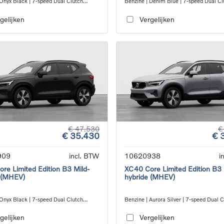
 Onyx Black | 7-speed Dual Clutch
Benzine | Denim Blue | 7-speed Dual Cl
ion
transmission
gelijken
Vergelijken
€ 47.530
€
€ 35.430
€ 
909
incl. BTW
10620938
i
re Limited Edition B3 Mild-
XC40 Core Limited Edition B3 
 (MHEV)
hybride (MHEV)
 Onyx Black | 7-speed Dual Clutch
Benzine | Aurora Silver | 7-speed Dual 
ion
transmission
gelijken
Vergelijken