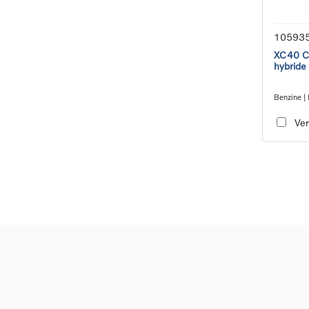
10593
XC40 Co
hybride
Benzine | 
transmiss
Ver