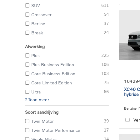
SUV
611
Crossover
54
Berline
37
Break
24
Afwerking
Plus
225
Plus Business Edition
106
Core Business Edition
103
10429
Core Limited Edition
75
XC40 Co
Ultra
66
hybride
Toon meer
Benzine |
Soort aandrijving
transmiss
Ver
Twin Motor
39
Twin Motor Performance
17
Single Motor
14