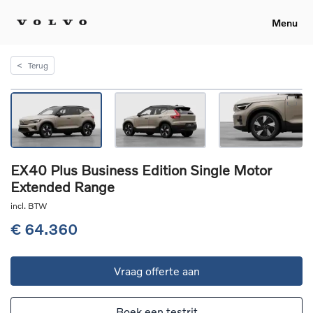
Menu
<
Terug
EX40 Plus Business Edition Single Motor
Extended Range
incl. BTW
€ 64.360
Vraag offerte aan
Boek een testrit