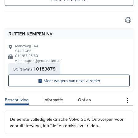
RUTTEN KEMPEN NV
Molseweg 164
2440
GEEL
014/57.98.60
verkoop.geel@groeprutten.be
10189879
DOIN nVista
Meer wagens van deze verdeler
Beschrijving
Informatie
Opties
De eerste volledig elektrische Volvo SUV. Ontworpen voor 
vooruitstrevend, intuïtief en emissievrij rijden.