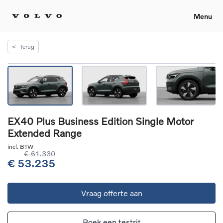
Menu
<
Terug
EX40 Plus Business Edition Single Motor
Extended Range
incl. BTW
€ 61.330
€ 53.235
Vraag offerte aan
Boek een testrit