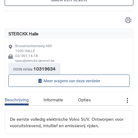
STERCKX Halle
Brusselsesteenweg 480
1500
HALLE
02/361.14.18
sales@sterckx-desmet.be 
10319634
DOIN nVista
Meer wagens van deze verdeler
Beschrijving
Informatie
Opties
De eerste volledig elektrische Volvo SUV. Ontworpen voor 
vooruitstrevend, intuïtief en emissievrij rijden.