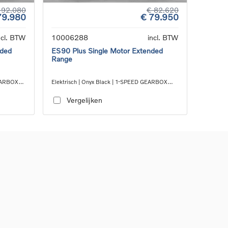
 92.080
€ 82.620
79.980
€ 79.950
ncl. BTW
10006288
incl. BTW
nded
ES90 Plus Single Motor Extended
Range
GEARBOX
Elektrisch | Onyx Black | 1-SPEED GEARBOX
RWD
Vergelijken