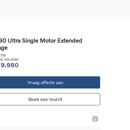
0 Ultra Single Motor Extended
nge
d
llingen
 BTW
uto
€ 92.080
79.980
g
Vraag offerte aan
Boek een testrit