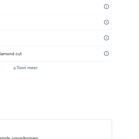
diamond cut
Toon meer
armde sproeikoppen