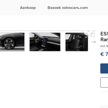
Aankoop
Bezoek volvocars.com
& Promoties
Zoeken op model
Financieren & Verzekeringen
Zoeken op voertuigcategorie
Service & Support
ES9
Ra
uw wagen samen
EX30
Financieren
Elektrische auto's
Boek een onderhou
ijke aanbiedingen
EX40
Verzekeringen
Plug-inhybride auto's
Onderhoud & herste
incl.
ificeerde
EC40
Mild hybrid auto's
Overname van uw a
€ 
ehandswagens
EX90
SUV
Volvo Support
& Bedrijfswagens
ES90
Break
Garantie
atic & Special sales
XC40
Sedan
24/7 Pechverhelpin
ale wagens
XC60
Crossover
Vind een verdeler
ische auto's
XC90
Contact
nhybride auto's
V60
Bekijk alle stockwagens