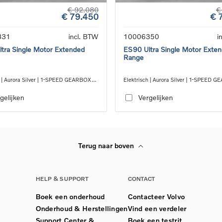
€ 92.080
€
€ 79.450
€ 
331
incl. BTW
10006350
i
tra Single Motor Extended
ES90 Ultra Single Motor Exte
Range
h | Aurora Silver | 1-SPEED GEARBOX
Elektrisch | Aurora Silver | 1-SPEED 
RWD
gelijken
Vergelijken
Terug naar boven
HELP & SUPPORT
CONTACT
Boek een onderhoud
Contacteer Volvo
Onderhoud & Herstellingen
Vind een verdeler
Support Center &
Boek een testrit