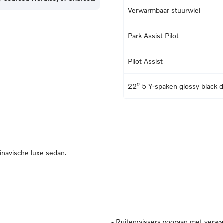
Verwarmbaar stuurwiel
Park Assist Pilot
Pilot Assist
22” 5 Y-spaken glossy black 
dinavische luxe sedan.
-
Ruitenwissers vooraan met verw