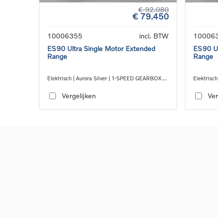
€ 92.080
€ 79.450
10006355
incl. BTW
10006
ES90 Ultra Single Motor Extended
ES90 Ul
Range
Range
Elektrisch | Aurora Silver | 1-SPEED GEARBOX
Elektrisc
RWD
RWD
Vergelijken
Ver