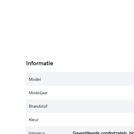
Informatie
Model
Modeljaar
Brandstof
Kleur
Interieur
Geventileerde comfortzetels, bi