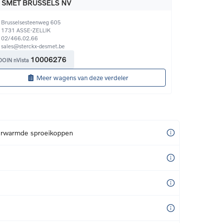
 SMET BRUSSELS NV
Brusselsesteenweg 605
1731
ASSE-ZELLIK
02/466.02.66
sales@sterckx-desmet.be
10006276
DOIN nVista
Meer wagens van deze verdeler
erwarmde sproeikoppen