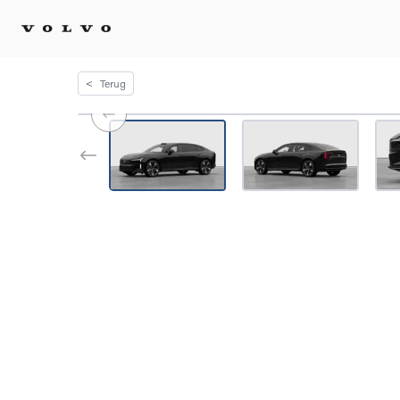
<
Terug
Kopen 
Stel 
Tijdel
Gecert
tweed
Fleet 
Diplom
Speci
Elektr
Plug-i