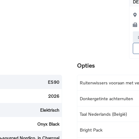
DE
Opties
ES90
Ruitenwissers vooraan met v
2026
Donkergetinte achterruiten
Elektrisch
Taal Nederlands (België)
Onyx Black
Bright Pack
o-sourced Nordico, in Charcoal