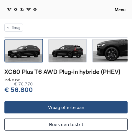
Menu
<
Terug
XC60 Plus T6 AWD Plug-in hybride (PHEV)
incl. BTW
€ 76.770
€ 56.800
Vraag offerte aan
Boek een testrit