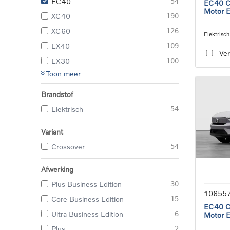
EC40
54
EC40 Co
Motor 
XC40
190
XC60
126
Elektrisch
speed tra
EX40
109
Ver
EX30
100
Toon meer
Brandstof
Elektrisch
54
Variant
Crossover
54
Afwerking
Plus Business Edition
30
10655
Core Business Edition
15
EC40 Co
Ultra Business Edition
6
Motor 
Plus
2