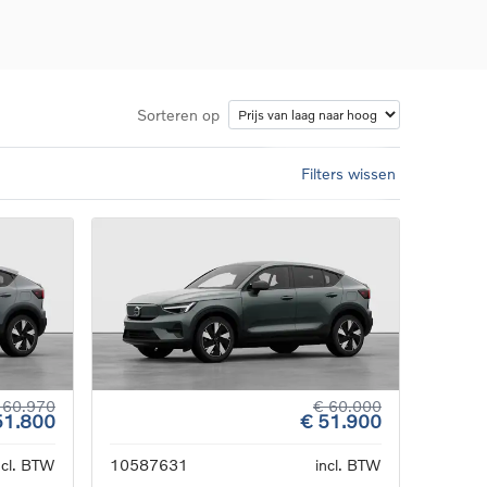
Sorteren op
Filters wissen
d
llingen
uto
g
 60.970
€ 60.000
51.800
€ 51.900
ncl. BTW
10587631
incl. BTW