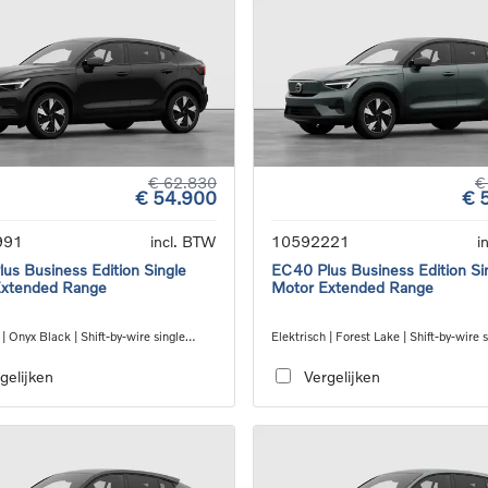
€ 62.830
€
€ 54.900
€ 
991
incl. BTW
10592221
i
us Business Edition Single
EC40 Plus Business Edition Si
Extended Range
Motor Extended Range
 | Onyx Black | Shift-by-wire single
Elektrisch | Forest Lake | Shift-by-wire 
nsmission, RWD
speed transmission, RWD
gelijken
Vergelijken