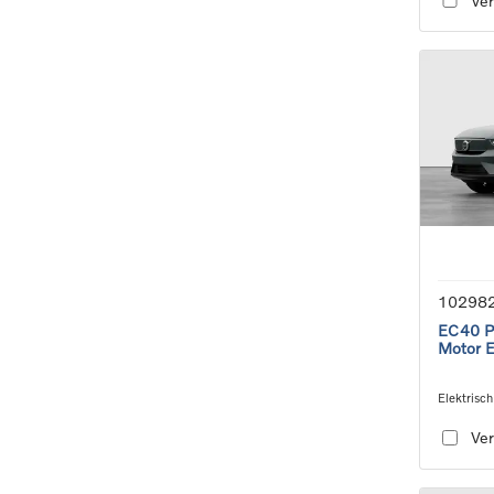
Ver
10298
EC40 Pl
Motor 
Elektrisch
speed tra
Ver