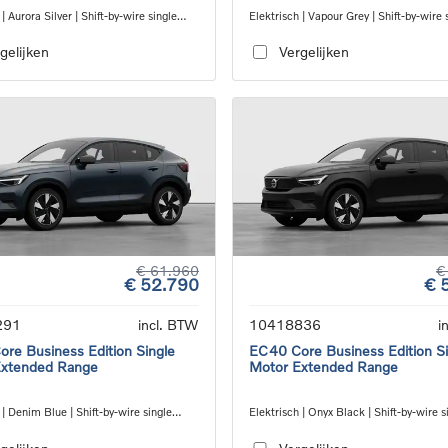
 | Aurora Silver | Shift-by-wire single
Elektrisch | Vapour Grey | Shift-by-wire 
nsmission, RWD
speed transmission, RWD
gelijken
Vergelijken
€ 61.960
€
€ 52.790
€ 
291
incl. BTW
10418836
i
re Business Edition Single
EC40 Core Business Edition Si
Extended Range
Motor Extended Range
 | Denim Blue | Shift-by-wire single
Elektrisch | Onyx Black | Shift-by-wire s
nsmission, RWD
speed transmission, RWD