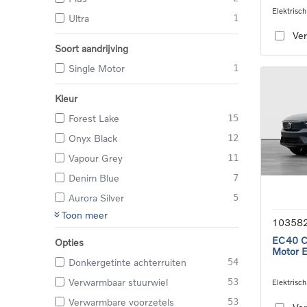
Elektrisch
Ultra
1
speed tra
Ver
Soort aandrijving
Single Motor
1
Kleur
Forest Lake
15
Onyx Black
12
Vapour Grey
11
Denim Blue
7
Aurora Silver
5
Toon meer
10358
EC40 Co
Opties
Motor 
Donkergetinte achterruiten
54
Verwarmbaar stuurwiel
53
Elektrisch
speed tra
Verwarmbare voorzetels
53