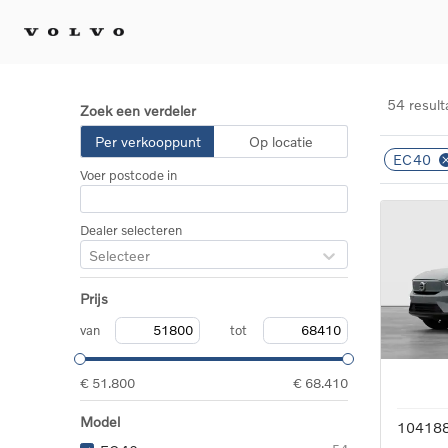
54 result
Zoek een verdeler
Kopen 
Per verkooppunt
Op locatie
EC40
Stel 
Voer postcode in
Tijdel
Gecert
tweed
Dealer selecteren
Fleet 
Selecteer
Diplom
Speci
Prijs
Elektr
Plug-i
van
tot
€ 51.800
€ 68.410
Model
10418