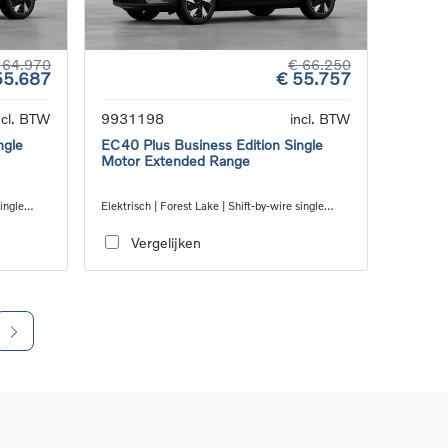
 64.970
€ 66.250
55.687
€ 55.757
ncl. BTW
9931198
incl. BTW
ngle
EC40 Plus Business Edition Single
Motor Extended Range
single
Elektrisch | Forest Lake | Shift-by-wire single
speed transmission, RWD
Vergelijken