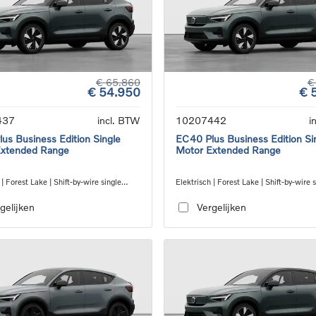
€ 65.860
€
€ 54.950
€ 
437
incl. BTW
10207442
i
us Business Edition Single
EC40 Plus Business Edition Si
Extended Range
Motor Extended Range
 | Forest Lake | Shift-by-wire single
Elektrisch | Forest Lake | Shift-by-wire 
nsmission, RWD
speed transmission, RWD
gelijken
Vergelijken