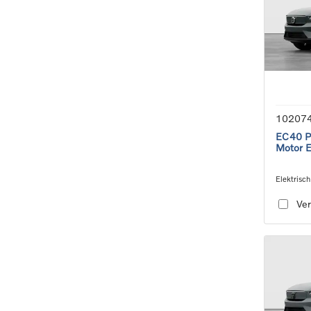
10207
EC40 Pl
Motor 
Elektrisch
speed tra
Ver