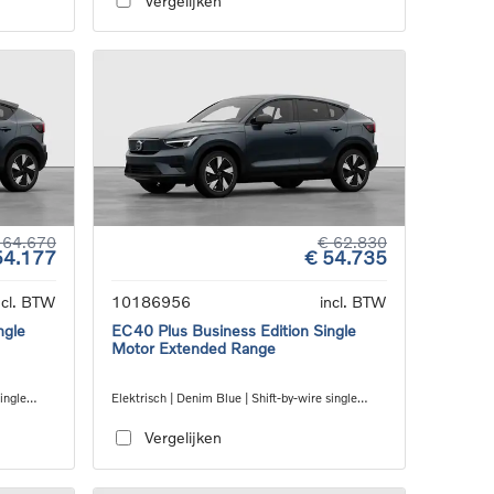
Vergelijken
 64.670
€ 62.830
54.177
€ 54.735
ncl. BTW
10186956
incl. BTW
ngle
EC40 Plus Business Edition Single
Motor Extended Range
ingle
Elektrisch | Denim Blue | Shift-by-wire single
speed transmission, RWD
Vergelijken