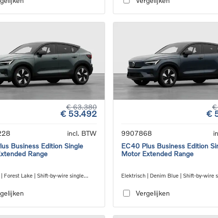
gelijken
Vergelijken
€ 63.380
€
€ 53.492
€ 
228
incl. BTW
9907868
i
us Business Edition Single
EC40 Plus Business Edition Si
Extended Range
Motor Extended Range
 | Forest Lake | Shift-by-wire single
Elektrisch | Denim Blue | Shift-by-wire s
nsmission, RWD
speed transmission, RWD
gelijken
Vergelijken