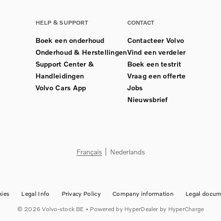
HELP & SUPPORT
CONTACT
Boek een onderhoud
Contacteer Volvo
Onderhoud & Herstellingen
Vind een verdeler
Support Center &
Boek een testrit
Handleidingen
Vraag een offerte
Volvo Cars App
Jobs
Nieuwsbrief
Français
Nederlands
ies
Legal Info
Privacy Policy
Company information
Legal docum
©
2026
Volvo-stock BE
• Powered by
HyperDealer
by HyperCharge