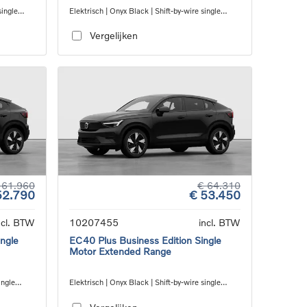
single
Elektrisch | Onyx Black | Shift-by-wire single
speed transmission, RWD
Vergelijken
 61.960
€ 64.310
52.790
€ 53.450
ncl. BTW
10207455
incl. BTW
ngle
EC40 Plus Business Edition Single
Motor Extended Range
ingle
Elektrisch | Onyx Black | Shift-by-wire single
speed transmission, RWD