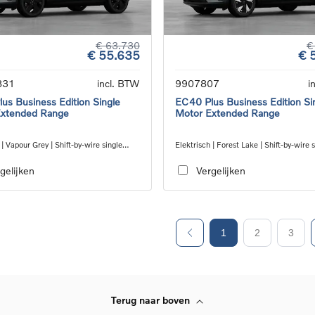
€ 63.730
€
€ 55.635
€ 
831
incl. BTW
9907807
i
us Business Edition Single
EC40 Plus Business Edition Si
Extended Range
Motor Extended Range
 | Vapour Grey | Shift-by-wire single
Elektrisch | Forest Lake | Shift-by-wire 
nsmission, RWD
speed transmission, RWD
gelijken
Vergelijken
1
2
3
Terug naar boven