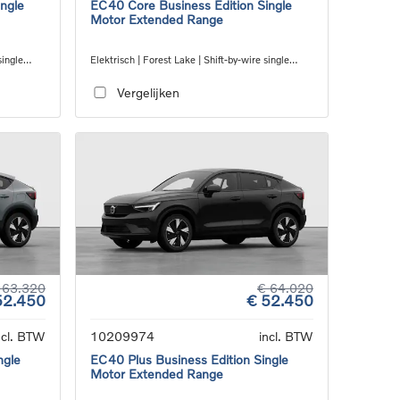
ngle
EC40 Core Business Edition Single
Motor Extended Range
single
Elektrisch | Forest Lake | Shift-by-wire single
speed transmission, RWD
Vergelijken
 63.320
€ 64.020
52.450
€ 52.450
ncl. BTW
10209974
incl. BTW
ngle
EC40 Plus Business Edition Single
Motor Extended Range