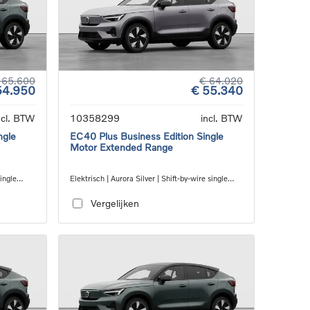
 65.600
€ 64.020
54.950
€ 55.340
ncl. BTW
10358299
incl. BTW
ngle
EC40 Plus Business Edition Single
Motor Extended Range
single
Elektrisch | Aurora Silver | Shift-by-wire single
speed transmission, RWD
Vergelijken