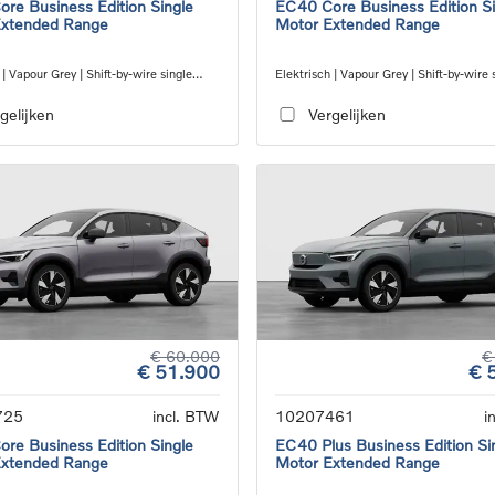
re Business Edition Single
EC40 Core Business Edition Si
Extended Range
Motor Extended Range
 | Vapour Grey | Shift-by-wire single
Elektrisch | Vapour Grey | Shift-by-wire 
nsmission, RWD
speed transmission, RWD
gelijken
Vergelijken
€ 60.000
€
€ 51.900
€ 
725
incl. BTW
10207461
i
re Business Edition Single
EC40 Plus Business Edition Si
Extended Range
Motor Extended Range