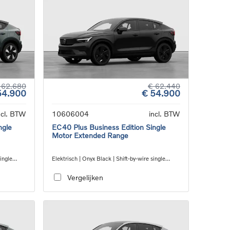
 62.680
€ 62.440
54.900
€ 54.900
ncl. BTW
10606004
incl. BTW
ngle
EC40 Plus Business Edition Single
Motor Extended Range
single
Elektrisch | Onyx Black | Shift-by-wire single
speed transmission, RWD
Vergelijken