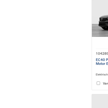
10428
EC40 Pl
Motor 
Elektrisch
speed tra
Ver