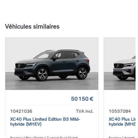
Véhicules similaires
50 150 €
10421036
TVA Incl.
10537084
XC40 Plus Limited Edition B3 Mild-
XC40 Plus Limi
hybride (MHEV)
hybride (MHEV
Essence | Bleu Denim | 7-speed Dual Clutch
Essence | Argent M