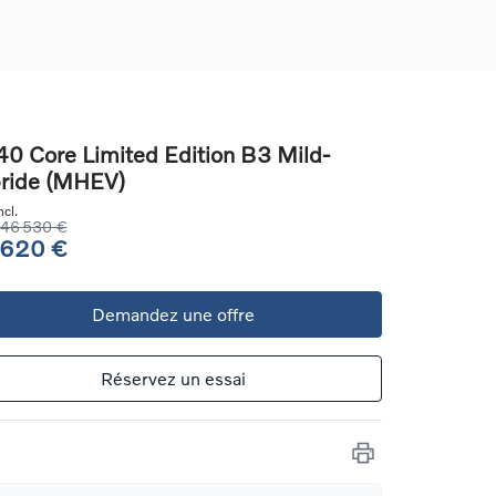
0 Core Limited Edition B3 Mild-
ride (MHEV)
ons
cl.
ure
46 530 €
 620 €
e
Demandez une offre
ur
Réservez un essai