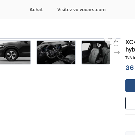
Achat
Visitez volvocars.com
& Promotions
Recherchez par modèle
Financement & Assurances
Recherchez par catégorie
Service & Support
XC4
hyb
gurez votre voiture
EX30
Financement
Voitures électriques
Réservez un essai
s du moment
EX40
Assurances
Voitures hybrides
Entretien & Réparati
TVA In
res d'occasion
EC40
rechargeables
Reprise de votre voit
36
iées
EX90
Voitures micro-hybrides
Volvo Support
res de société &
ES90
SUV
Garantie
XC40
Break
Service de dépannag
matic & Special sales
XC60
Berline
24/7
ules spéciaux
XC90
Crossover
Trouver un distribute
es électriques
V60
Contact
res hybrides
Voir tous les voitures de
rgeables
stock