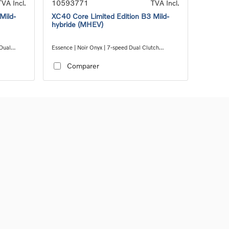
TVA Incl.
10593771
TVA Incl.
Mild-
XC40 Core Limited Edition B3 Mild-
hybride (MHEV)
 Dual
Essence | Noir Onyx | 7-speed Dual Clutch
transmission
Comparer