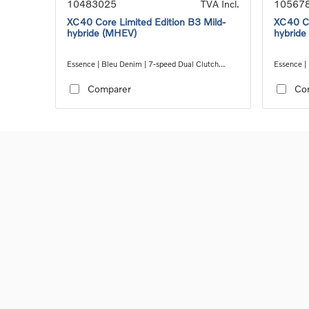
10483025
TVA Incl.
10567
XC40 Core Limited Edition B3 Mild-
XC40 Co
hybride (MHEV)
hybride
Essence | Bleu Denim | 7-speed Dual Clutch
Essence |
transmission
transmiss
Comparer
Co