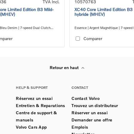
836
TVA Incl.
10570763
re Limited Edition B3 Mild-
XC40 Core Limited Edition B3 
 (MHEV)
hybride (MHEV)
 Bleu Denim | 7-speed Dual Clutch
Essence | Argent Magnétique | 7-speed
ion
Clutch transmission
mparer
Comparer
Retour en haut
HELP & SUPPORT
CONTACT
Réservez un essai
Contact Volvo
Entretien & Reparations
Trouvez un distributeur
Centre de support &
Réserver un essai
manuels
Demander une offre
Volvo Cars App
Emplois