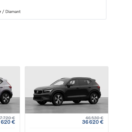
r / Diamant
7 720 €
46 530 €
 620 €
36 620 €