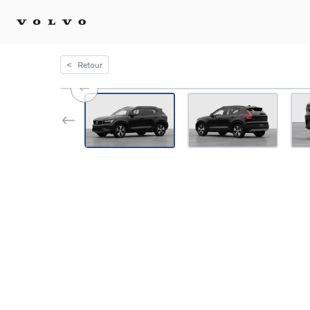
<
Retour
Achat 
Confi
Offre
Voitu
certif
Voitu
Flotte
Diplo
Véhic
Voitur
Voitu
recha