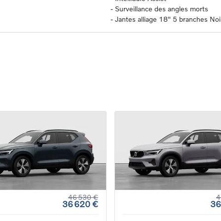
-
Surveillance des angles morts
-
Jantes alliage 18" 5 branches Noi
46 530 €
4
36 620 €
36