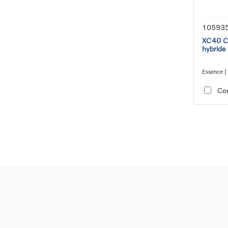
10593
XC40 Co
hybride
Essence | 
transmiss
Co