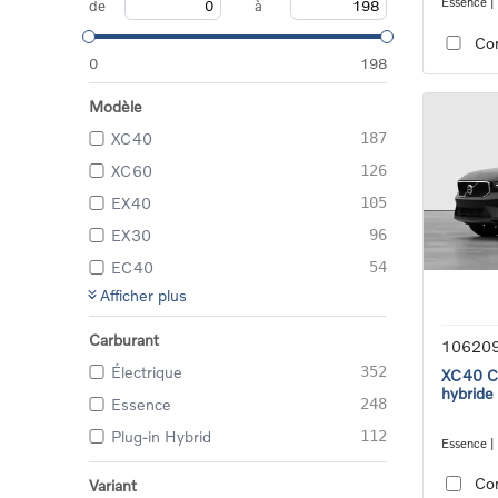
Essence |
de
à
transmiss
Co
0
198
Modèle
XC40
187
XC60
126
EX40
105
EX30
96
EC40
54
Afficher plus
Carburant
10620
Électrique
352
XC40 Co
hybride
Essence
248
Plug-in Hybrid
112
Essence |
transmiss
Co
Variant