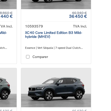
8 860 €
46 340 €
 440 €
36 450 €
TVA Incl.
10593579
TVA Incl.
Mild-
XC40 Core Limited Edition B3 Mild-
hybride (MHEV)
utch
Essence | Vert Séquoia | 7-speed Dual Clutch
transmission
Comparer
6 430 €
46 430 €