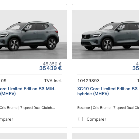
45 350 €
4
35 439 €
35
409
TVA Incl.
10429393
re Limited Edition B3 Mild-
XC40 Core Limited Edition B3 
 (MHEV)
hybride (MHEV)
 Gris Brume | 7-speed Dual Clutch
Essence | Gris Brume | 7-speed Dual Cl
ion
transmission
mparer
Comparer