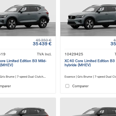
45 350 €
4
35 439 €
35
419
TVA Incl.
10429425
re Limited Edition B3 Mild-
XC40 Core Limited Edition B3 
 (MHEV)
hybride (MHEV)
 Gris Brume | 7-speed Dual Clutch
Essence | Gris Brume | 7-speed Dual Cl
ion
transmission
mparer
Comparer