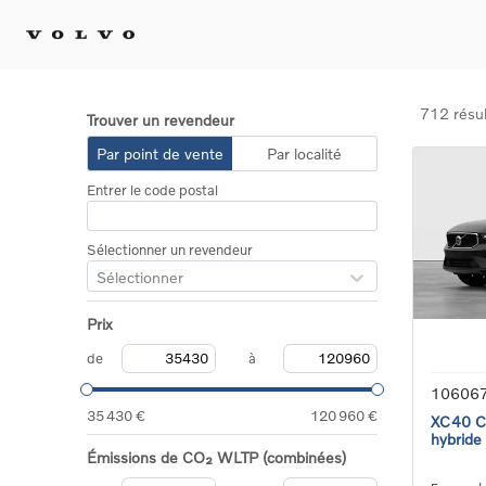
712 résul
Trouver un revendeur
Achat 
Par point de vente
Par localité
Confi
Entrer le code postal
Offre
Voitu
certif
Sélectionner un revendeur
Voitu
Sélectionner
Flotte
Diplo
Prix
Véhic
Voitur
de
à
Voitu
10606
recha
35 430 €
120 960 €
XC40 Co
hybride
Émissions de CO₂ WLTP (combinées)