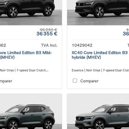
46 240 €
4
36 355 €
36
862
TVA Incl.
10429042
re Limited Edition B3 Mild-
XC40 Core Limited Edition B3 
 (MHEV)
hybride (MHEV)
 Noir Onyx | 7-speed Dual Clutch
Essence | Noir Onyx | 7-speed Dual Clu
ion
transmission
mparer
Comparer