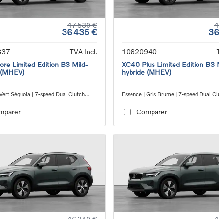
47 530 €
4
36 435 €
36
837
TVA Incl.
10620940
re Limited Edition B3 Mild-
XC40 Plus Limited Edition B3 
 (MHEV)
hybride (MHEV)
Vert Séquoia | 7-speed Dual Clutch
Essence | Gris Brume | 7-speed Dual Cl
ion
transmission
mparer
Comparer
46 340 €
4