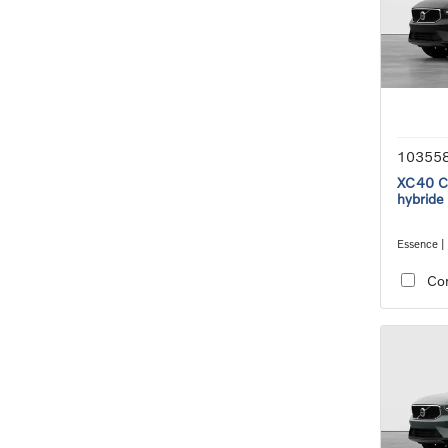
10355
XC40 Co
hybride
Essence |
transmiss
Co