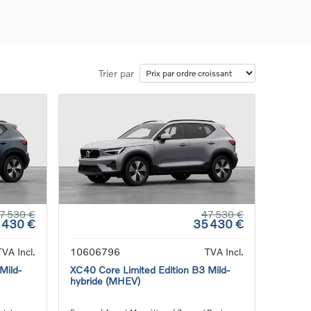
Trier par
ons
ure
e
ur
7 530 €
47 530 €
 430 €
35 430 €
TVA Incl.
10606796
TVA Incl.
Mild-
XC40 Core Limited Edition B3 Mild-
hybride (MHEV)