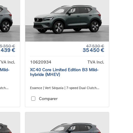
5 350 €
47 530 €
 439 €
35 450 €
TVA Incl.
10620934
TVA Incl.
Mild-
XC40 Core Limited Edition B3 Mild-
hybride (MHEV)
utch
Essence | Vert Séquoia | 7-speed Dual Clutch
transmission
Comparer