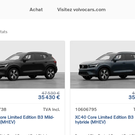
Achat
Visitez volvocars.com
tats
& Promotions
Recherchez par modèle
Financement & Assurances
Recherchez par catégorie
Service & Support
gurez votre voiture
EX30
Financement
Voitures électriques
Réservez un essai
s du moment
EX40
Assurances
Voitures hybrides
Entretien & Réparati
res d'occasion
EC40
rechargeables
Reprise de votre voit
iées
EX90
Voitures micro-hybrides
Volvo Support
res de société &
ES90
SUV
Garantie
XC40
Break
Service de dépannag
matic & Special sales
XC60
Berline
24/7
ules spéciaux
XC90
Crossover
Trouver un distribute
47 530 €
4
35 430 €
35
es électriques
V60
Contact
res hybrides
Voir tous les voitures de
738
TVA Incl.
10606795
rgeables
stock
re Limited Edition B3 Mild-
XC40 Core Limited Edition B3 
 (MHEV)
hybride (MHEV)