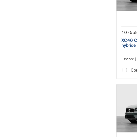
10755
XC40 Co
hybride
Essence | 
transmiss
Co