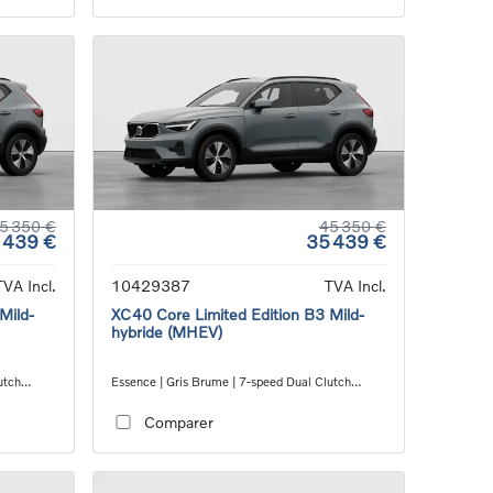
5 350 €
45 350 €
 439 €
35 439 €
TVA Incl.
10429387
TVA Incl.
Mild-
XC40 Core Limited Edition B3 Mild-
hybride (MHEV)
utch
Essence | Gris Brume | 7-speed Dual Clutch
transmission
Comparer