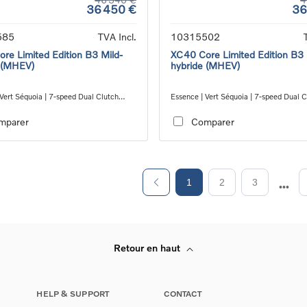
36 450 €
36
585
TVA Incl.
10315502
re Limited Edition B3 Mild-
XC40 Core Limited Edition B3 
 (MHEV)
hybride (MHEV)
Vert Séquoia | 7-speed Dual Clutch
Essence | Vert Séquoia | 7-speed Dual C
ion
transmission
mparer
Comparer
1
2
3
Retour en haut
HELP & SUPPORT
CONTACT