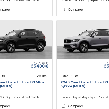
 Noir Onyx | 7-speed Dual Clutch
Essence | Bleu Denim | 7-speed Dual C
ion
transmission
mparer
Comparer
47 530 €
4
35 430 €
35
909
TVA Incl.
10620938
re Limited Edition B3 Mild-
XC40 Core Limited Edition B3 
 (MHEV)
hybride (MHEV)
 Noir Onyx | 7-speed Dual Clutch
Essence | Argent Magnétique | 7-speed
ion
Clutch transmission
mparer
Comparer