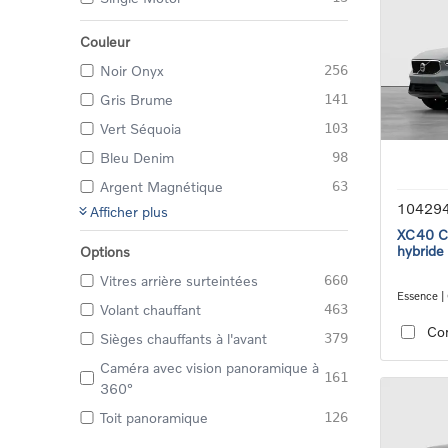
Couleur
Noir Onyx
256
Gris Brume
141
Vert Séquoia
103
Bleu Denim
98
Argent Magnétique
63
10429
Afficher plus
XC40 Co
hybride
Options
Vitres arrière surteintées
660
Essence |
Volant chauffant
463
transmiss
Co
Sièges chauffants à l'avant
379
Caméra avec vision panoramique à
161
360°
Toit panoramique
126