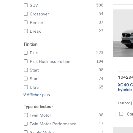
SUV
598
Crossover
54
Berline
37
Break
23
Finition
Plus
223
Plus Business Edition
104
Start
98
10429
Start
74
XC40 Co
Ultra
65
hybride
Afficher plus
Essence |
Type de lecteur
transmiss
Co
Twin Motor
38
Twin Motor Performance
17
Single Motor
13