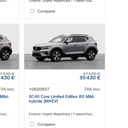
lutch
Essence | Argent Magnétique | 7-speed Dual
Clutch transmission
Comparer
7 530 €
47 530 €
 430 €
35 430 €
TVA Incl.
10620937
TVA Incl.
Mild-
XC40 Core Limited Edition B3 Mild-
hybride (MHEV)
 Dual
Essence | Argent Magnétique | 7-speed Dual
Clutch transmission
Comparer