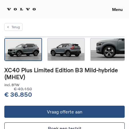
Menu
<
Terug
XC40 Plus Limited Edition B3 Mild-hybride
(MHEV)
incl. BTW
€ 49.150
€ 36.850
Vraag offerte aan
Boek een testrit