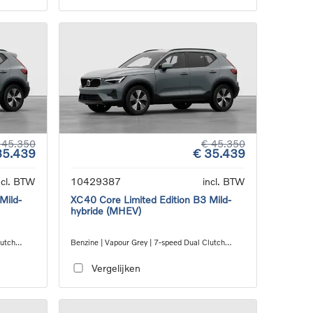
 45.350
€ 45.350
35.439
€ 35.439
ncl. BTW
10429387
incl. BTW
Mild-
XC40 Core Limited Edition B3 Mild-
hybride (MHEV)
lutch
Benzine | Vapour Grey | 7-speed Dual Clutch
transmission
Vergelijken