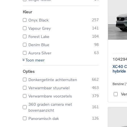
Kleur
Onyx Black
257
Vapour Grey
141
Forest Lake
104
Denim Blue
98
Aurora Silver
63
10429
Toon meer
XC40 Co
hybride
Opties
Donkergetinte achterruiten
662
Benzine |
Verwarmbaar stuurwiel
463
transmiss
Ver
Verwarmbare voorzetels
379
360 graden camera met
161
bovenaanzicht
Panoramisch dak
126