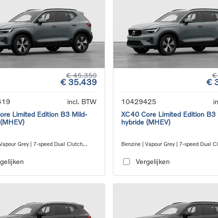
€ 45.350
€
€ 35.439
€ 
419
incl. BTW
10429425
i
re Limited Edition B3 Mild-
XC40 Core Limited Edition B3 
 (MHEV)
hybride (MHEV)
 Vapour Grey | 7-speed Dual Clutch
Benzine | Vapour Grey | 7-speed Dual C
ion
transmission
gelijken
Vergelijken