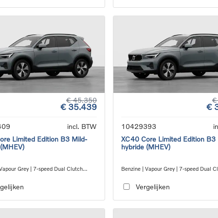
€ 45.350
€
€ 35.439
€ 
409
incl. BTW
10429393
i
re Limited Edition B3 Mild-
XC40 Core Limited Edition B3 
 (MHEV)
hybride (MHEV)
 Vapour Grey | 7-speed Dual Clutch
Benzine | Vapour Grey | 7-speed Dual C
ion
transmission
gelijken
Vergelijken