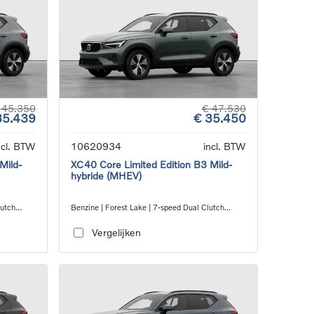
 45.350
€ 47.530
35.439
€ 35.450
ncl. BTW
10620934
incl. BTW
Mild-
XC40 Core Limited Edition B3 Mild-
hybride (MHEV)
lutch
Benzine | Forest Lake | 7-speed Dual Clutch
transmission
Vergelijken