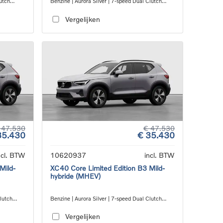
utch
Benzine | Aurora Silver | 7-speed Dual Clutch
transmission
Vergelijken
 47.530
€ 47.530
35.430
€ 35.430
ncl. BTW
10620937
incl. BTW
Mild-
XC40 Core Limited Edition B3 Mild-
hybride (MHEV)
Clutch
Benzine | Aurora Silver | 7-speed Dual Clutch
transmission
Vergelijken