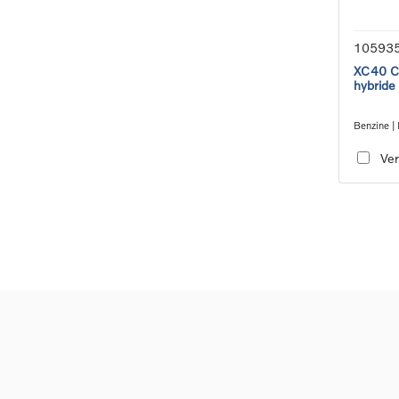
10593
XC40 Co
hybride
Benzine | 
transmiss
Ver