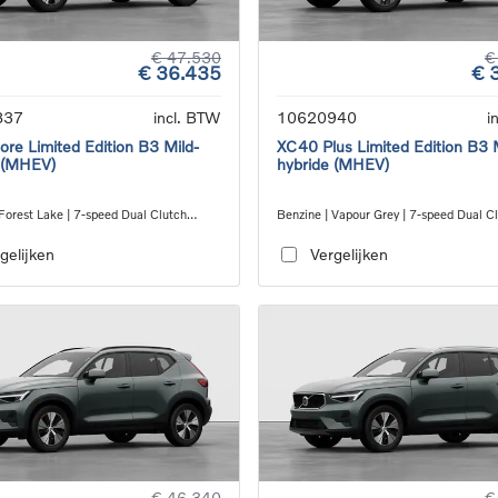
€ 47.530
€
€ 36.435
€ 
837
incl. BTW
10620940
i
re Limited Edition B3 Mild-
XC40 Plus Limited Edition B3 
 (MHEV)
hybride (MHEV)
Forest Lake | 7-speed Dual Clutch
Benzine | Vapour Grey | 7-speed Dual C
ion
transmission
gelijken
Vergelijken
€ 46.340
€