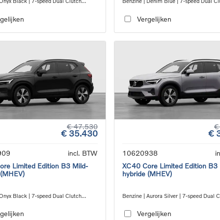
 Onyx Black | 7-speed Dual Clutch
Benzine | Denim Blue | 7-speed Dual Cl
ion
transmission
gelijken
Vergelijken
€ 47.530
€
€ 35.430
€ 
909
incl. BTW
10620938
i
re Limited Edition B3 Mild-
XC40 Core Limited Edition B3 
 (MHEV)
hybride (MHEV)
 Onyx Black | 7-speed Dual Clutch
Benzine | Aurora Silver | 7-speed Dual 
ion
transmission
gelijken
Vergelijken