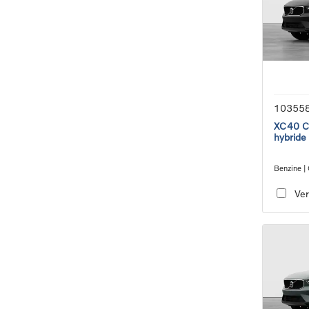
10355
XC40 Co
hybride
Benzine |
transmiss
Ver