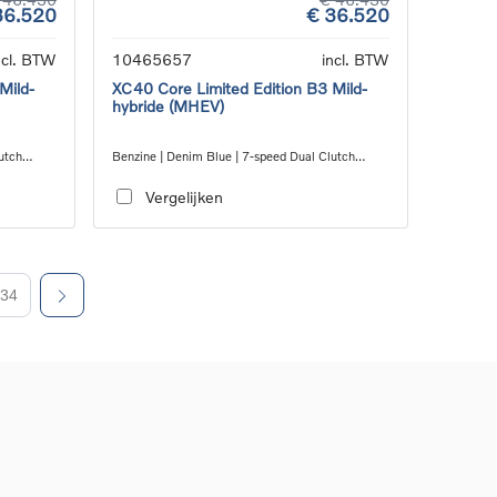
36.520
€ 36.520
ncl. BTW
10465657
incl. BTW
Mild-
XC40 Core Limited Edition B3 Mild-
hybride (MHEV)
utch
Benzine | Denim Blue | 7-speed Dual Clutch
transmission
Vergelijken
34