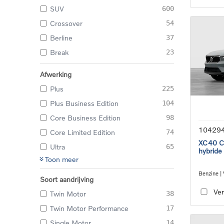
SUV
600
Crossover
54
Berline
37
Break
23
Afwerking
Plus
225
Plus Business Edition
104
Core Business Edition
98
10429
Core Limited Edition
74
XC40 Co
Ultra
65
hybride
Toon meer
Benzine |
Soort aandrijving
transmiss
Ver
Twin Motor
38
Twin Motor Performance
17
Single Motor
14