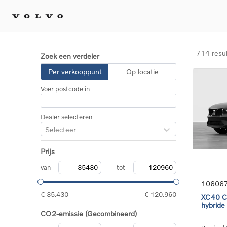
714 resu
Zoek een verdeler
Kopen 
Per verkooppunt
Op locatie
Stel 
Voer postcode in
Tijdel
Gecert
tweed
Dealer selecteren
Fleet 
Selecteer
Diplom
Speci
Prijs
Elektr
Plug-i
van
tot
10606
€ 35.430
€ 120.960
XC40 Co
hybride
CO2-emissie (Gecombineerd)