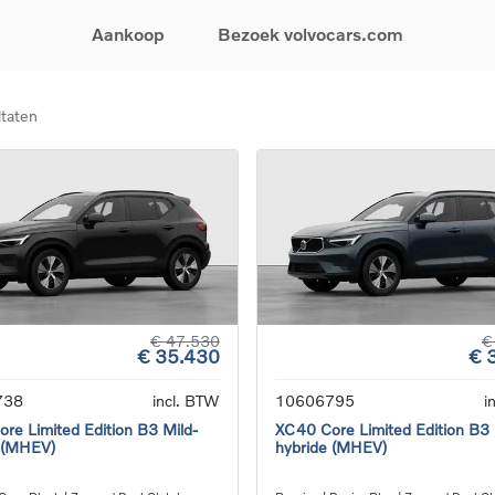
Aankoop
Bezoek volvocars.com
ltaten
& Promoties
Zoeken op model
Financieren & Verzekeringen
Zoeken op voertuigcategorie
Service & Support
uw wagen samen
EX30
Financieren
Elektrische auto's
Boek een onderhou
ijke aanbiedingen
EX40
Verzekeringen
Plug-inhybride auto's
Onderhoud & herste
ificeerde
EC40
Mild hybrid auto's
Overname van uw a
ehandswagens
EX90
SUV
Volvo Support
& Bedrijfswagens
ES90
Break
Garantie
atic & Special sales
XC40
Sedan
24/7 Pechverhelpin
ale wagens
XC60
Crossover
Vind een verdeler
ische auto's
XC90
Contact
€ 47.530
€
€ 35.430
€ 
nhybride auto's
V60
Bekijk alle stockwagens
738
incl. BTW
10606795
i
re Limited Edition B3 Mild-
XC40 Core Limited Edition B3 
 (MHEV)
hybride (MHEV)