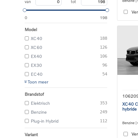
Benzine |
van
tot
transmiss
Ver
0
198
Model
XC40
188
XC60
126
EX40
106
EX30
96
EC40
54
Toon meer
Brandstof
10620
Elektrisch
353
XC40 Co
hybride
Benzine
249
Plug-in Hybrid
112
Benzine |
transmiss
Ver
Variant