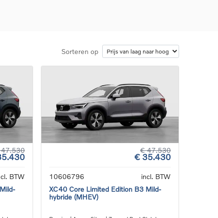
Sorteren op
d
llingen
uto
g
 47.530
€ 47.530
35.430
€ 35.430
ncl. BTW
10606796
incl. BTW
Mild-
XC40 Core Limited Edition B3 Mild-
hybride (MHEV)