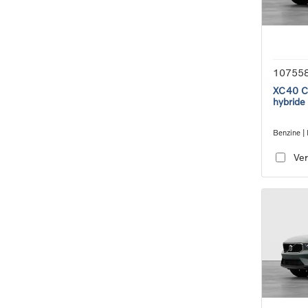
10755
XC40 Co
hybride
Benzine | 
transmiss
Ver