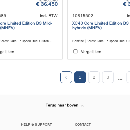
€ 36.450
€ 
585
incl. BTW
10315502
i
re Limited Edition B3 Mild-
XC40 Core Limited Edition B3 
 (MHEV)
hybride (MHEV)
Forest Lake | 7-speed Dual Clutch
Benzine | Forest Lake | 7-speed Dual Cl
ion
transmission
gelijken
Vergelijken
1
2
3
Terug naar boven
HELP & SUPPORT
CONTACT