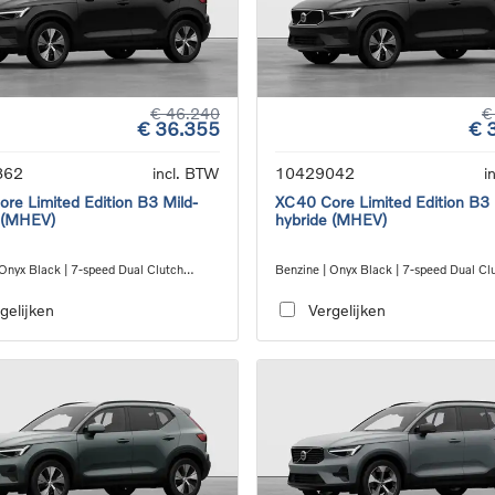
€ 46.240
€
€ 36.355
€ 
862
incl. BTW
10429042
i
re Limited Edition B3 Mild-
XC40 Core Limited Edition B3 
 (MHEV)
hybride (MHEV)
 Onyx Black | 7-speed Dual Clutch
Benzine | Onyx Black | 7-speed Dual Cl
ion
transmission
gelijken
Vergelijken