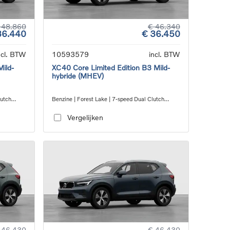
 48.860
€ 46.340
36.440
€ 36.450
ncl. BTW
10593579
incl. BTW
Mild-
XC40 Core Limited Edition B3 Mild-
hybride (MHEV)
lutch
Benzine | Forest Lake | 7-speed Dual Clutch
transmission
Vergelijken
 46.430
€ 46.430