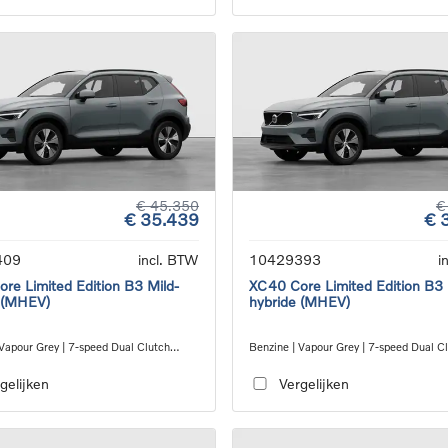
€ 45.350
€
€ 35.439
€ 
409
incl. BTW
10429393
i
re Limited Edition B3 Mild-
XC40 Core Limited Edition B3 
 (MHEV)
hybride (MHEV)
 Vapour Grey | 7-speed Dual Clutch
Benzine | Vapour Grey | 7-speed Dual C
ion
transmission
gelijken
Vergelijken