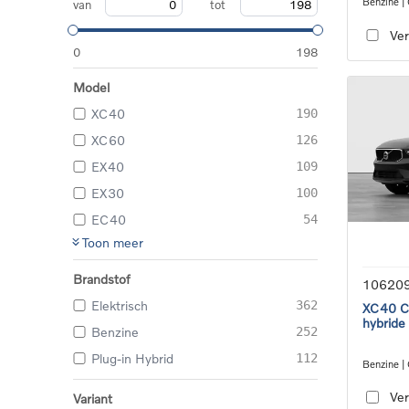
Benzine |
van
tot
transmiss
Ver
0
198
Model
XC40
190
XC60
126
EX40
109
EX30
100
EC40
54
Toon meer
Brandstof
10620
Elektrisch
362
XC40 Co
hybride
Benzine
252
Plug-in Hybrid
112
Benzine |
transmiss
Ver
Variant