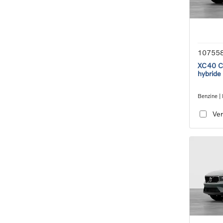
10755
XC40 Co
hybride
Benzine | 
transmiss
Ver