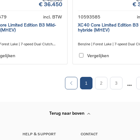
€ 36.450
€ 
579
incl. BTW
10593585
i
re Limited Edition B3 Mild-
XC40 Core Limited Edition B3 
 (MHEV)
hybride (MHEV)
Forest Lake | 7-speed Dual Clutch
Benzine | Forest Lake | 7-speed Dual Cl
ion
transmission
gelijken
Vergelijken
1
2
3
Terug naar boven
HELP & SUPPORT
CONTACT