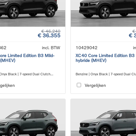
€ 46.240
€
€ 36.355
€ 
862
incl. BTW
10429042
i
re Limited Edition B3 Mild-
XC40 Core Limited Edition B3 
 (MHEV)
hybride (MHEV)
 Onyx Black | 7-speed Dual Clutch
Benzine | Onyx Black | 7-speed Dual Cl
ion
transmission
gelijken
Vergelijken