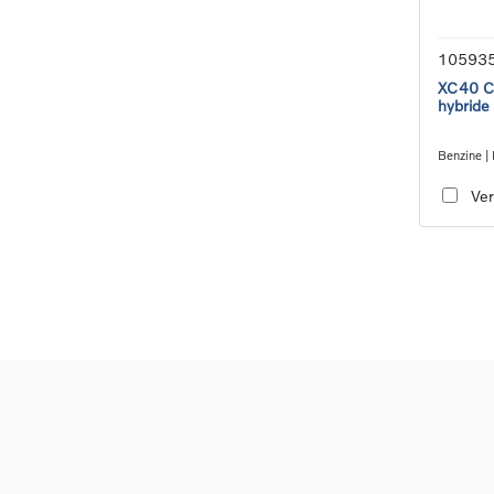
10593
XC40 Co
hybride
Benzine | 
transmiss
Ver