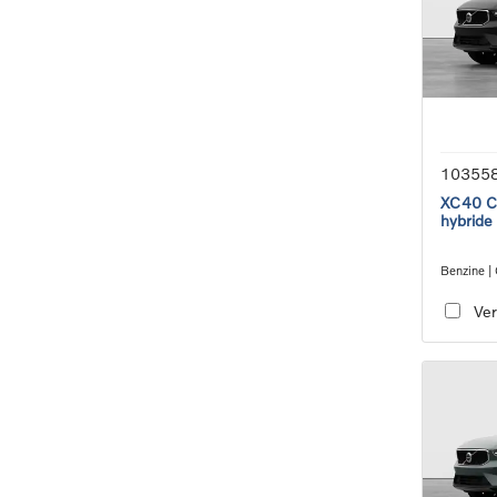
10355
XC40 Co
hybride
Benzine |
transmiss
Ver