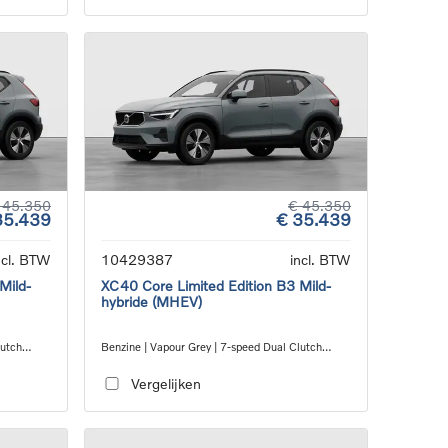
 45.350
€ 45.350
35.439
€ 35.439
ncl. BTW
10429387
incl. BTW
Mild-
XC40 Core Limited Edition B3 Mild-
hybride (MHEV)
lutch
Benzine | Vapour Grey | 7-speed Dual Clutch
transmission
Vergelijken