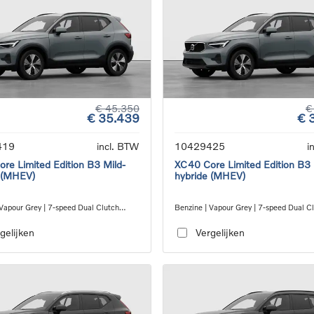
€ 45.350
€
€ 35.439
€ 
419
incl. BTW
10429425
i
re Limited Edition B3 Mild-
XC40 Core Limited Edition B3 
 (MHEV)
hybride (MHEV)
 Vapour Grey | 7-speed Dual Clutch
Benzine | Vapour Grey | 7-speed Dual C
ion
transmission
gelijken
Vergelijken