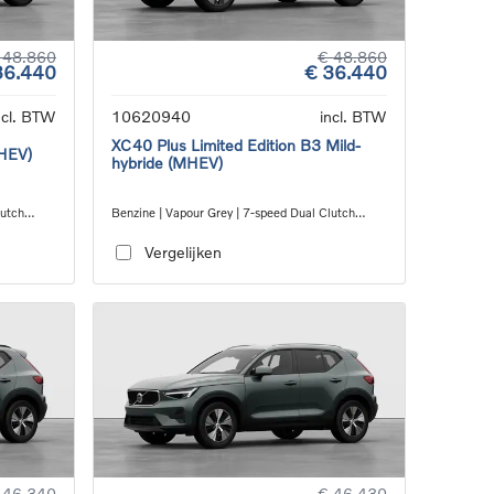
 48.860
€ 48.860
36.440
€ 36.440
ncl. BTW
10620940
incl. BTW
XC40 Plus Limited Edition B3 Mild-
MHEV)
hybride (MHEV)
lutch
Benzine | Vapour Grey | 7-speed Dual Clutch
transmission
Vergelijken
 46.340
€ 46.430