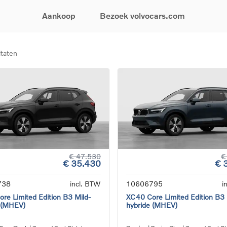
Aankoop
Bezoek volvocars.com
ltaten
& Promoties
Zoeken op model
Financieren & Verzekeringen
Zoeken op voertuigcategorie
Service & Support
uw wagen samen
EX30
Financieren
Elektrische auto's
Boek een onderhou
ijke aanbiedingen
EX40
Verzekeringen
Plug-inhybride auto's
Onderhoud & herste
ificeerde
EC40
Mild hybrid auto's
Overname van uw a
ehandswagens
EX90
SUV
Volvo Support
& Bedrijfswagens
ES90
Break
Garantie
atic & Special sales
XC40
Sedan
24/7 Pechverhelpin
ale wagens
XC60
Crossover
Vind een verdeler
ische auto's
XC90
Contact
€ 47.530
€
€ 35.430
€ 
nhybride auto's
V60
Bekijk alle stockwagens
738
incl. BTW
10606795
i
re Limited Edition B3 Mild-
XC40 Core Limited Edition B3 
 (MHEV)
hybride (MHEV)