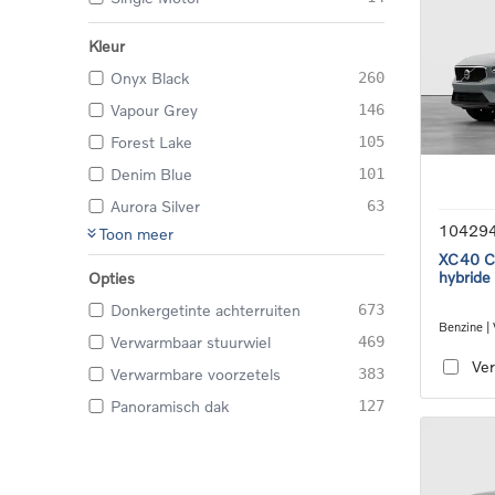
Kleur
Onyx Black
260
Vapour Grey
146
Forest Lake
105
Denim Blue
101
Aurora Silver
63
10429
Toon meer
XC40 Co
hybride
Opties
Donkergetinte achterruiten
673
Benzine |
Verwarmbaar stuurwiel
469
transmiss
Ver
Verwarmbare voorzetels
383
Panoramisch dak
127