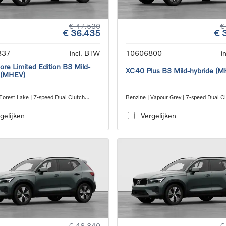
€ 47.530
€
€ 36.435
€ 
837
incl. BTW
10606800
i
re Limited Edition B3 Mild-
XC40 Plus B3 Mild-hybride (
 (MHEV)
Forest Lake | 7-speed Dual Clutch
Benzine | Vapour Grey | 7-speed Dual C
ion
transmission
gelijken
Vergelijken
€ 46.340
€