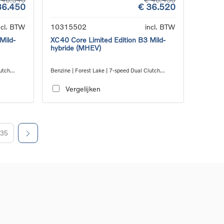
36.450
€ 36.520
ncl. BTW
10315502
incl. BTW
Mild-
XC40 Core Limited Edition B3 Mild-
hybride (MHEV)
utch
Benzine | Forest Lake | 7-speed Dual Clutch
transmission
Vergelijken
35