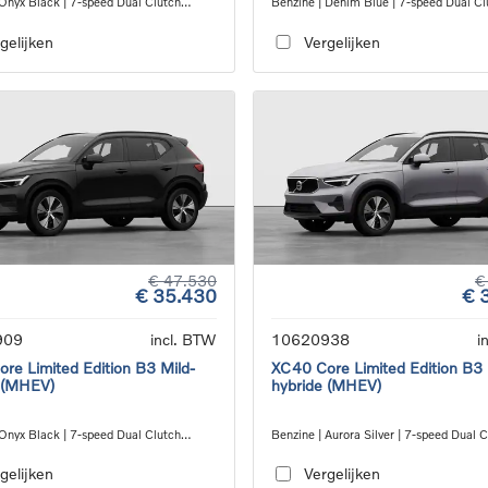
 Onyx Black | 7-speed Dual Clutch
Benzine | Denim Blue | 7-speed Dual Cl
ion
transmission
gelijken
Vergelijken
€ 47.530
€
€ 35.430
€ 
909
incl. BTW
10620938
i
re Limited Edition B3 Mild-
XC40 Core Limited Edition B3 
 (MHEV)
hybride (MHEV)
 Onyx Black | 7-speed Dual Clutch
Benzine | Aurora Silver | 7-speed Dual 
ion
transmission
gelijken
Vergelijken