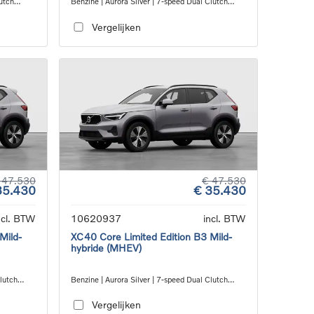
utch
Benzine | Aurora Silver | 7-speed Dual Clutch
transmission
Vergelijken
 47.530
€ 47.530
35.430
€ 35.430
ncl. BTW
10620937
incl. BTW
Mild-
XC40 Core Limited Edition B3 Mild-
hybride (MHEV)
Clutch
Benzine | Aurora Silver | 7-speed Dual Clutch
transmission
Vergelijken