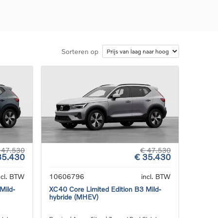
Sorteren op
d
llingen
uto
g
 47.530
€ 47.530
35.430
€ 35.430
ncl. BTW
10606796
incl. BTW
Mild-
XC40 Core Limited Edition B3 Mild-
hybride (MHEV)