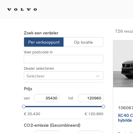
726 resu
Zoek een verdeler
Kopen 
Per verkooppunt
Op locatie
Stel 
Voer postcode in
Tijdel
Gecert
tweed
Dealer selecteren
Fleet 
Selecteer
Diplom
Speci
Prijs
Elektr
Plug-i
van
tot
10606
€ 35.430
€ 120.960
XC40 Co
hybride
CO2-emissie (Gecombineerd)