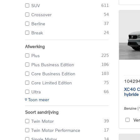
SUV
611
Crossover
54
Berline
37
Break
24
Afwerking
Plus
225
Plus Business Edition
106
Core Business Edition
103
10429
Core Limited Edition
75
XC40 Co
Ultra
66
hybride
Toon meer
Benzine |
Soort aandrijving
transmiss
Ver
Twin Motor
39
Twin Motor Performance
17
Single Motor
14