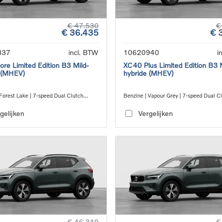
€ 47.530
€
€ 36.435
€ 
837
incl. BTW
10620940
i
re Limited Edition B3 Mild-
XC40 Plus Limited Edition B3 
 (MHEV)
hybride (MHEV)
Forest Lake | 7-speed Dual Clutch
Benzine | Vapour Grey | 7-speed Dual C
ion
transmission
gelijken
Vergelijken
€ 46.340
€