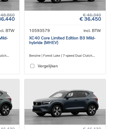
 48.860
€ 46.340
36.440
€ 36.450
ncl. BTW
10593579
incl. BTW
Mild-
XC40 Core Limited Edition B3 Mild-
hybride (MHEV)
lutch
Benzine | Forest Lake | 7-speed Dual Clutch
transmission
Vergelijken
 46.430
€ 46.430