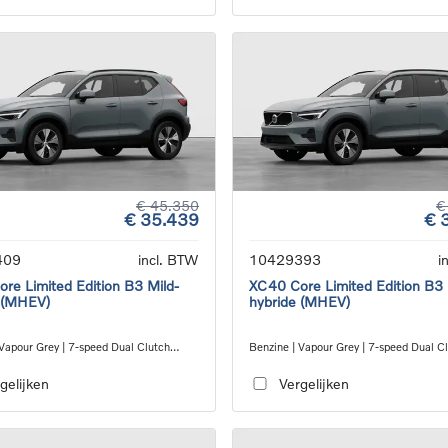
€ 45.350
€
€ 35.439
€ 
409
incl. BTW
10429393
i
re Limited Edition B3 Mild-
XC40 Core Limited Edition B3 
 (MHEV)
hybride (MHEV)
 Vapour Grey | 7-speed Dual Clutch
Benzine | Vapour Grey | 7-speed Dual C
ion
transmission
gelijken
Vergelijken