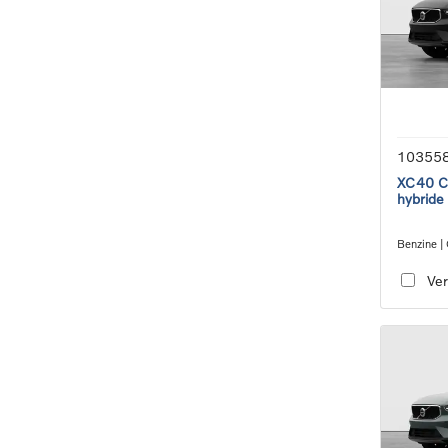
10355
XC40 Co
hybride
Benzine |
transmiss
Ver