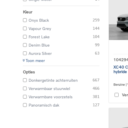
Kleur
Onyx Black
259
Vapour Grey
144
Forest Lake
104
Denim Blue
99
Aurora Silver
63
10429
Toon meer
XC40 Co
hybride
Opties
Donkergetinte achterruiten
667
Benzine |
Verwarmbaar stuurwiel
466
transmiss
Ver
Verwarmbare voorzetels
381
Panoramisch dak
127