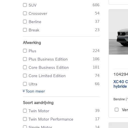
SUV
606
Crossover
54
Berline
37
Break
23
Afwerking
Plus
224
Plus Business Edition
106
Core Business Edition
101
10429
Core Limited Edition
74
XC40 Co
Ultra
66
hybride
Toon meer
Benzine |
Soort aandrijving
transmiss
Ver
Twin Motor
39
Twin Motor Performance
17
Single Motor
14