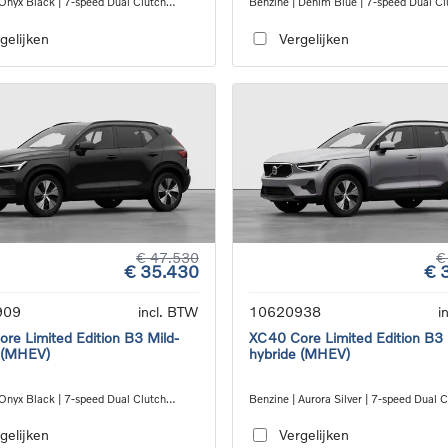
 Onyx Black | 7-speed Dual Clutch
Benzine | Denim Blue | 7-speed Dual Cl
ion
transmission
gelijken
Vergelijken
€ 47.530
€
€ 35.430
€ 
909
incl. BTW
10620938
i
re Limited Edition B3 Mild-
XC40 Core Limited Edition B3 
 (MHEV)
hybride (MHEV)
 Onyx Black | 7-speed Dual Clutch
Benzine | Aurora Silver | 7-speed Dual 
ion
transmission
gelijken
Vergelijken