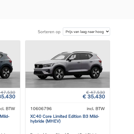
Sorteren op
d
llingen
uto
g
 47.530
€ 47.530
35.430
€ 35.430
ncl. BTW
10606796
incl. BTW
Mild-
XC40 Core Limited Edition B3 Mild-
hybride (MHEV)