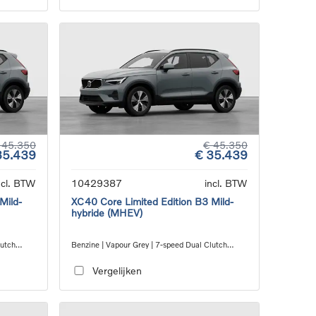
 45.350
€ 45.350
35.439
€ 35.439
ncl. BTW
10429387
incl. BTW
Mild-
XC40 Core Limited Edition B3 Mild-
hybride (MHEV)
lutch
Benzine | Vapour Grey | 7-speed Dual Clutch
transmission
Vergelijken