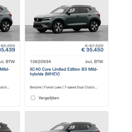
 45.350
€ 47.530
35.439
€ 35.450
ncl. BTW
10620934
incl. BTW
Mild-
XC40 Core Limited Edition B3 Mild-
hybride (MHEV)
lutch
Benzine | Forest Lake | 7-speed Dual Clutch
transmission
Vergelijken