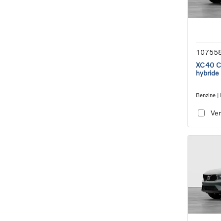
10755
XC40 Co
hybride
Benzine | 
transmiss
Ver