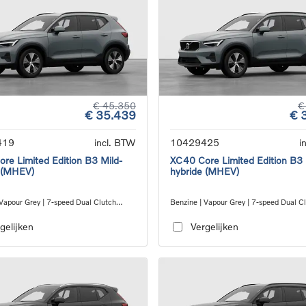
€ 45.350
€
€ 35.439
€ 
419
incl. BTW
10429425
i
re Limited Edition B3 Mild-
XC40 Core Limited Edition B3 
 (MHEV)
hybride (MHEV)
 Vapour Grey | 7-speed Dual Clutch
Benzine | Vapour Grey | 7-speed Dual C
ion
transmission
gelijken
Vergelijken