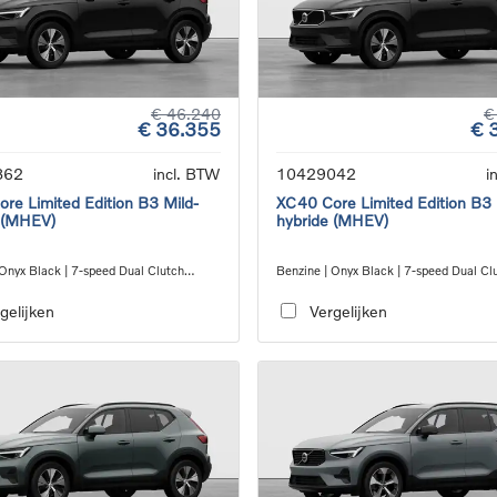
€ 46.240
€
€ 36.355
€ 
862
incl. BTW
10429042
i
re Limited Edition B3 Mild-
XC40 Core Limited Edition B3 
 (MHEV)
hybride (MHEV)
 Onyx Black | 7-speed Dual Clutch
Benzine | Onyx Black | 7-speed Dual Cl
ion
transmission
gelijken
Vergelijken