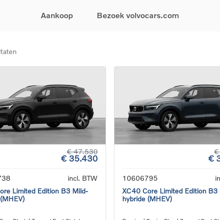
Aankoop
Bezoek volvocars.com
ltaten
& Promoties
Zoeken op model
Financieren & Verzekeringen
Zoeken op voertuigcategorie
Service & Support
uw wagen samen
EX30
Financieren
Elektrische auto's
Boek een onderhou
ijke aanbiedingen
EX40
Verzekeringen
Plug-inhybride auto's
Onderhoud & herste
ificeerde
EC40
Mild hybrid auto's
Overname van uw a
ehandswagens
EX90
SUV
Volvo Support
& Bedrijfswagens
ES90
Break
Garantie
atic & Special sales
XC40
Sedan
24/7 Pechverhelpin
ale wagens
XC60
Crossover
Vind een verdeler
ische auto's
XC90
Contact
€ 47.530
€
€ 35.430
€ 
nhybride auto's
V60
Bekijk alle stockwagens
738
incl. BTW
10606795
i
re Limited Edition B3 Mild-
XC40 Core Limited Edition B3 
 (MHEV)
hybride (MHEV)