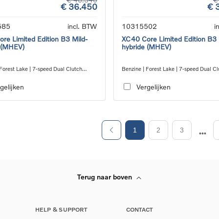
€ 36.450
€ 
585
incl. BTW
10315502
i
re Limited Edition B3 Mild-
XC40 Core Limited Edition B3 
 (MHEV)
hybride (MHEV)
Forest Lake | 7-speed Dual Clutch
Benzine | Forest Lake | 7-speed Dual Cl
ion
transmission
gelijken
Vergelijken
1
2
3
Terug naar boven
HELP & SUPPORT
CONTACT