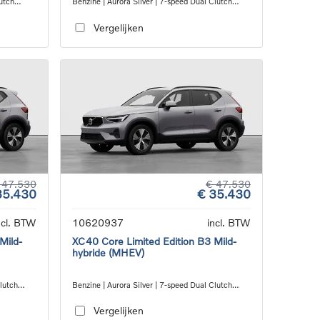
utch
Benzine | Aurora Silver | 7-speed Dual Clutch
transmission
Vergelijken
 47.530
€ 47.530
35.430
€ 35.430
ncl. BTW
10620937
incl. BTW
Mild-
XC40 Core Limited Edition B3 Mild-
hybride (MHEV)
Clutch
Benzine | Aurora Silver | 7-speed Dual Clutch
transmission
Vergelijken