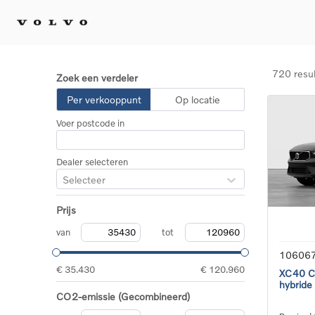
720 resu
Zoek een verdeler
Kopen 
Per verkooppunt
Op locatie
Stel 
Voer postcode in
Tijdel
Gecert
tweed
Dealer selecteren
Fleet 
Selecteer
Diplom
Speci
Prijs
Elektr
Plug-i
van
tot
10606
€ 35.430
€ 120.960
XC40 Co
hybride
CO2-emissie (Gecombineerd)