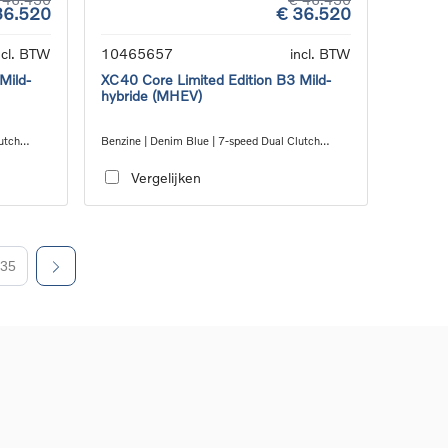
36.520
€ 36.520
ncl. BTW
10465657
incl. BTW
Mild-
XC40 Core Limited Edition B3 Mild-
hybride (MHEV)
utch
Benzine | Denim Blue | 7-speed Dual Clutch
transmission
Vergelijken
35