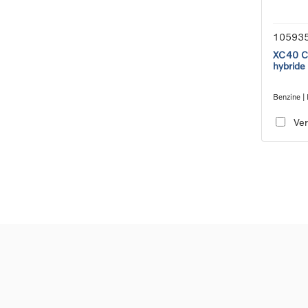
10593
XC40 Co
hybride
Benzine | 
transmiss
Ver