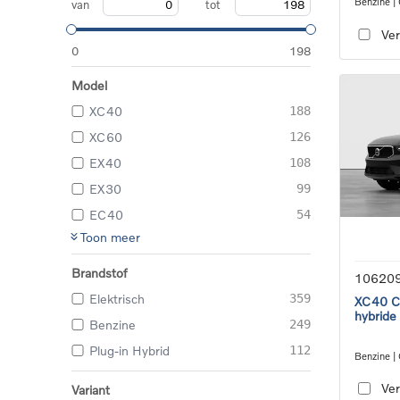
Benzine |
van
tot
transmiss
Ver
0
198
Model
XC40
188
XC60
126
EX40
108
EX30
99
EC40
54
Toon meer
Brandstof
10620
Elektrisch
359
XC40 Co
hybride
Benzine
249
Plug-in Hybrid
112
Benzine |
transmiss
Ver
Variant