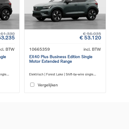
 61.330
€ 56.035
53.235
€ 53.120
ncl. BTW
10665359
incl. BTW
ngle
EX40 Plus Business Edition Single
Motor Extended Range
ingle
Elektrisch | Forest Lake | Shift-by-wire single
speed transmission, RWD
Vergelijken