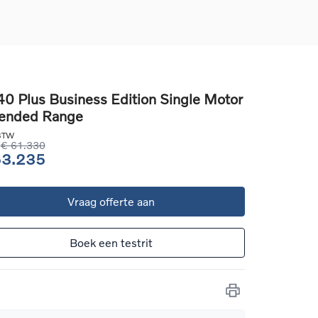
0 Plus Business Edition Single Motor
ended Range
d
llingen
 BTW
uto
€ 61.330
53.235
g
Vraag offerte aan
Boek een testrit