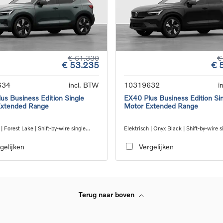
€ 61.330
€
€ 53.235
€ 
634
incl. BTW
10319632
i
us Business Edition Single
EX40 Plus Business Edition Si
Extended Range
Motor Extended Range
 | Forest Lake | Shift-by-wire single
Elektrisch | Onyx Black | Shift-by-wire s
nsmission, RWD
speed transmission, RWD
gelijken
Vergelijken
Terug naar boven