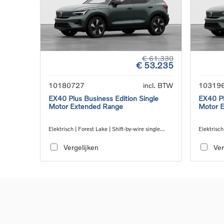
€ 61.330
€ 53.235
10180727
incl. BTW
10319
EX40 Plus Business Edition Single
EX40 Pl
Motor Extended Range
Motor 
Elektrisch | Forest Lake | Shift-by-wire single
Elektrisch
speed transmission, RWD
speed tra
Vergelijken
Ver