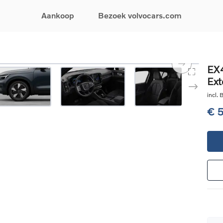
Aankoop
Bezoek volvocars.com
& Promoties
Zoeken op model
Financieren & Verzekeringen
Zoeken op voertuigcategorie
Service & Support
EX4
Ext
uw wagen samen
EX30
Financieren
Elektrische auto's
Boek een onderhou
ijke aanbiedingen
EX40
Verzekeringen
Plug-inhybride auto's
Onderhoud & herste
incl.
ificeerde
EC40
Mild hybrid auto's
Overname van uw a
€ 
ehandswagens
EX90
SUV
Volvo Support
& Bedrijfswagens
ES90
Break
Garantie
atic & Special sales
XC40
Sedan
24/7 Pechverhelpin
ale wagens
XC60
Crossover
Vind een verdeler
ische auto's
XC90
Contact
nhybride auto's
V60
Bekijk alle stockwagens