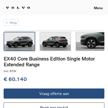
Menu
<
Terug
EX40 Core Business Edition Single Motor
Extended Range
incl. BTW
€ 60.140
Vraag offerte aan
Boek een testrit