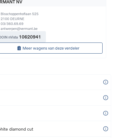
RMANT NV
Bisschoppenhoflaan 525
2100
DEURNE
03/360.69.69
antwerpen@vermant.be
10620941
DOIN nVista
Meer wagens van deze verdeler
hite diamond cut