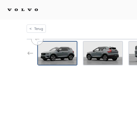
<
Terug
Kopen 
Stel 
Tijdel
Gecert
tweed
Fleet 
Diplom
Speci
Elektr
Plug-i