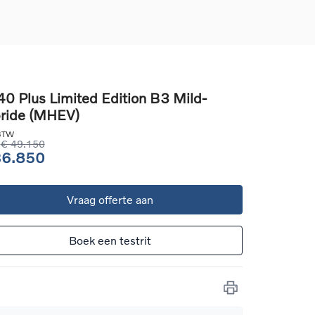
0 Plus Limited Edition B3 Mild-
ride (MHEV)
d
llingen
 BTW
uto
€ 49.150
36.850
g
Vraag offerte aan
Boek een testrit