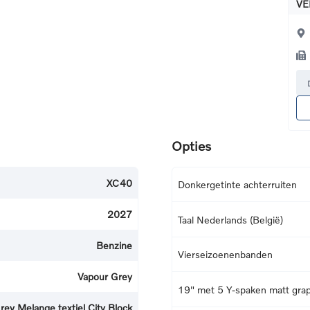
VE
Opties
XC40
Donkergetinte achterruiten
2027
Taal Nederlands (België)
Benzine
Vierseizoenenbanden
Vapour Grey
19" met 5 Y-spaken matt grap
rey Melange textiel City Block