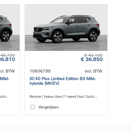
 46.720
€ 49.150
36.810
€ 36.850
ncl. BTW
10606799
incl. BTW
Mild-
XC40 Plus Limited Edition B3 Mild-
hybride (MHEV)
utch
Benzine | Vapour Grey | 7-speed Dual Clutch
transmission
Vergelijken