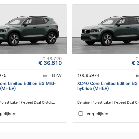
€ 46.720
€
€ 36.810
€ 
975
incl. BTW
10595974
i
re Limited Edition B3 Mild-
XC40 Core Limited Edition B3 
 (MHEV)
hybride (MHEV)
Forest Lake | 7-speed Dual Clutch
Benzine | Forest Lake | 7-speed Dual Cl
ion
transmission
gelijken
Vergelijken