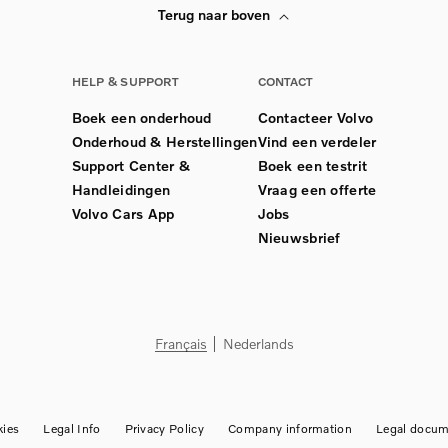
Terug naar boven
HELP & SUPPORT
CONTACT
Boek een onderhoud
Contacteer Volvo
Onderhoud & Herstellingen
Vind een verdeler
Support Center &
Boek een testrit
Handleidingen
Vraag een offerte
Volvo Cars App
Jobs
Nieuwsbrief
Français
Nederlands
ies
Legal Info
Privacy Policy
Company information
Legal docum