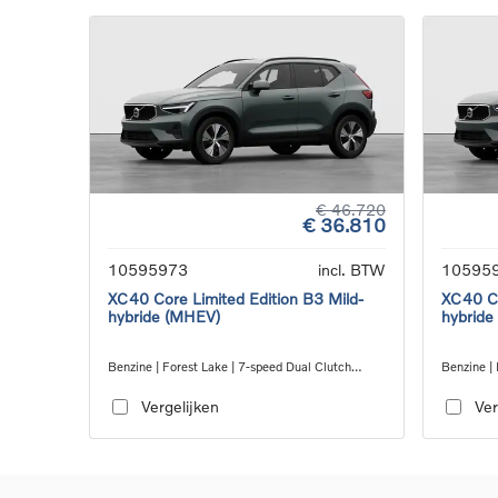
€ 46.720
€ 36.810
10595973
incl. BTW
10595
XC40 Core Limited Edition B3 Mild-
XC40 Co
hybride (MHEV)
hybride
Benzine | Forest Lake | 7-speed Dual Clutch
Benzine | 
transmission
transmiss
Vergelijken
Ver