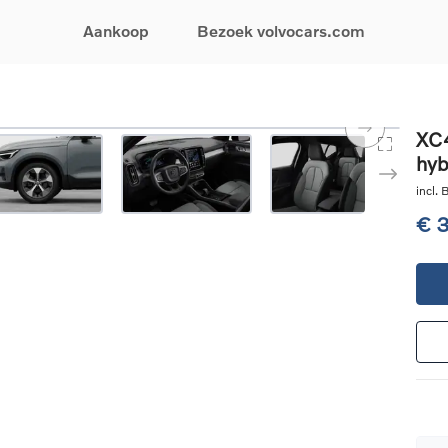
Aankoop
Bezoek volvocars.com
& Promoties
Zoeken op model
Financieren & Verzekeringen
Zoeken op voertuigcategorie
Service & Support
XC4
hyb
uw wagen samen
EX30
Financieren
Elektrische auto's
Boek een onderhou
ijke aanbiedingen
EX40
Verzekeringen
Plug-inhybride auto's
Onderhoud & herste
incl.
ificeerde
EC40
Mild hybrid auto's
Overname van uw a
€ 
ehandswagens
EX90
SUV
Volvo Support
& Bedrijfswagens
ES90
Break
Garantie
atic & Special sales
XC40
Sedan
24/7 Pechverhelpin
ale wagens
XC60
Crossover
Vind een verdeler
ische auto's
XC90
Contact
nhybride auto's
V60
Bekijk alle stockwagens