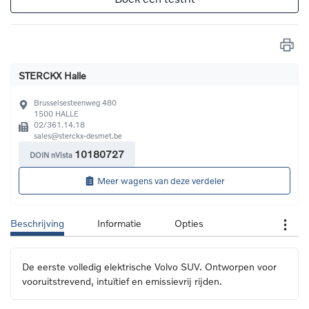
STERCKX Halle
Brusselsesteenweg 480
1500
HALLE
02/361.14.18
sales@sterckx-desmet.be 
10180727
DOIN nVista
Meer wagens van deze verdeler
Beschrijving
Informatie
Opties
De eerste volledig elektrische Volvo SUV. Ontworpen voor 
vooruitstrevend, intuïtief en emissievrij rijden.