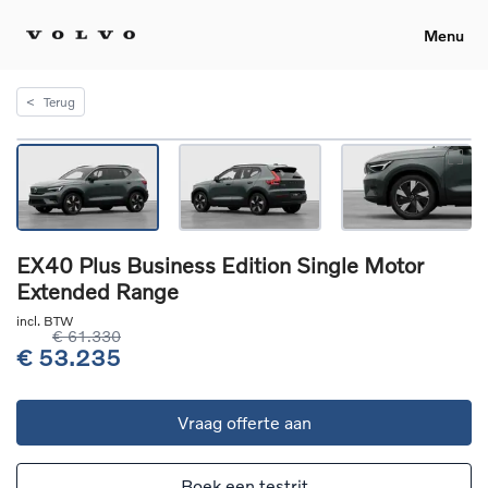
Menu
<
Terug
EX40 Plus Business Edition Single Motor
Extended Range
incl. BTW
€ 61.330
€ 53.235
Vraag offerte aan
Boek een testrit